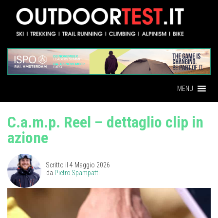
MENU
C.a.m.p. Reel – dettaglio clip in
azione
Scritto il
4 Maggio 2026
da
Pietro Spampatti