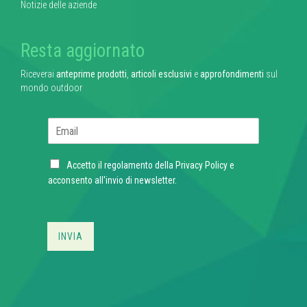
Notizie delle aziende
Resta aggiornato
Riceverai
anteprime prodotti
,
articoli esclusivi
e
approfondimenti
sul
mondo outdoor
E
m
a
C
i
Accetto il regolamento della
Privacy Policy
e
h
l
acconsento all'invio di newsletter.
e
*
c
k
b
INVIA
o
x
e
s
*