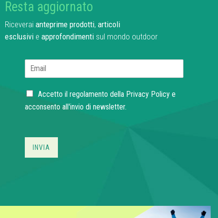
Resta aggiornato
Riceverai
anteprime prodotti
,
articoli
esclusivi
e
approfondimenti
sul mondo outdoor
E
m
a
C
i
Accetto il regolamento della
Privacy Policy
e
h
l
acconsento all'invio di newsletter.
e
*
c
k
b
INVIA
o
x
e
s
*