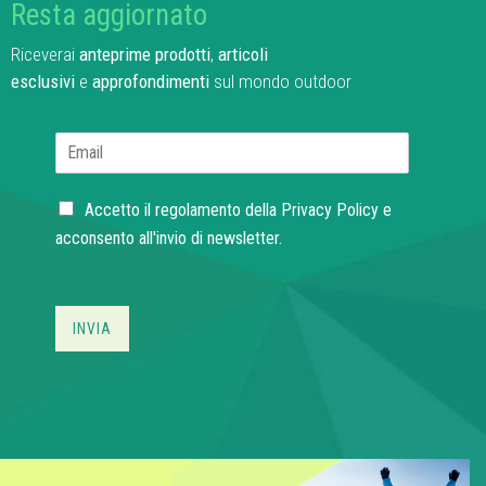
Resta aggiornato
Riceverai
anteprime prodotti
,
articoli
esclusivi
e
approfondimenti
sul mondo outdoor
E
m
a
C
i
Accetto il regolamento della
Privacy Policy
e
h
l
acconsento all'invio di newsletter.
e
*
c
k
b
INVIA
o
x
e
s
*