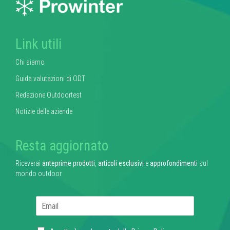
Link utili
Chi siamo
Guida valutazioni di ODT
Redazione Outdoortest
Notizie delle aziende
Resta aggiornato
Riceverai
anteprime prodotti
,
articoli esclusivi
e
approfondimenti
sul
mondo outdoor
E
m
a