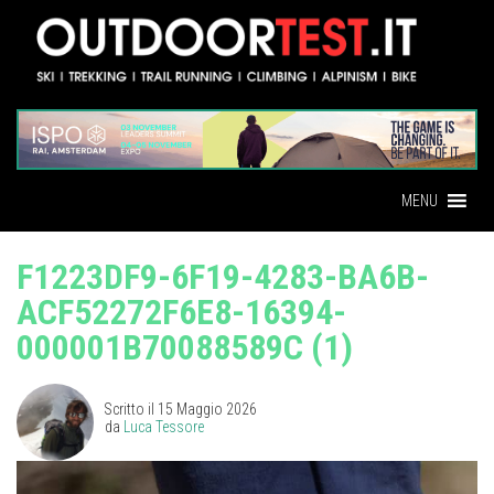
MENU
F1223DF9-6F19-4283-BA6B-
ACF52272F6E8-16394-
000001B70088589C (1)
Scritto il
15 Maggio 2026
da
Luca Tessore