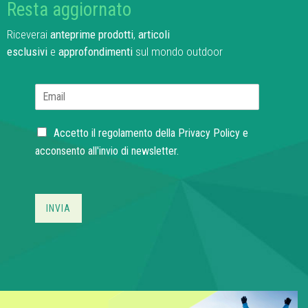
Resta aggiornato
Riceverai
anteprime prodotti
,
articoli
esclusivi
e
approfondimenti
sul mondo outdoor
E
m
a
C
i
Accetto il regolamento della
Privacy Policy
e
h
l
acconsento all'invio di newsletter.
e
*
c
k
b
INVIA
o
x
e
s
*