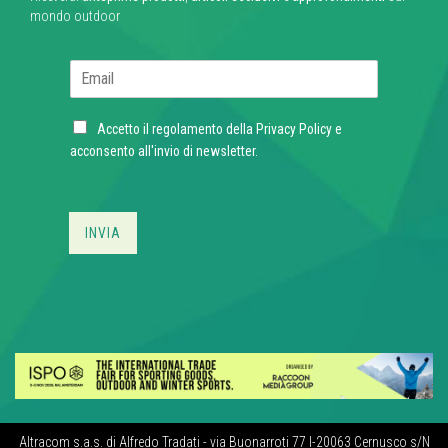
mondo outdoor
E
m
a
C
i
Accetto il regolamento della
Privacy Policy
e
h
l
acconsento all'invio di newsletter.
e
*
c
k
b
INVIA
o
x
e
s
*
Altracom s.a.s. di Alfredo Tradati - via Buonarroti 77 I-20063 Cernusco s/N