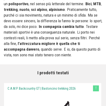
un
polisportivo
, nel senso più letterale del termine.
Bici
,
MTB
,
trekking
,
nuoto
,
sci alpino
,
alpinismo
. Praticamente tutto,
purché ci sia movimento, natura e un minimo di sfida. Ma se
devo essere sincero, la differenza la fanno le persone: lo sport,
da solo, mi dice poco.
In compagnia cambia tutto
. Testare
materiali sportivi è una conseguenza naturale. Li porto nei
contesti reali, li metto alla prova sul serio, senza filtri. Perché
alla fine,
l’attrezzatura migliore è quella che ti
accompagna davvero
, quando serve. E io, da questo punto di
vista, non sono mai stato tenero con niente.
I prodotti testati
T
C.A.M.P. Backcountry GT | Bastoncino trekking 2026