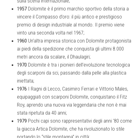
sulla scena internazionale;
1957
Dolomite è il primo marchio sportivo della storia a
vincere il Compasso d’oro: il più antico e prestigioso
premio di design industriale al mondo. Il premio viene
vinto una seconda volta nel 1967;
1960
Un’altra impresa storica con Dolomite protagonista
ai piedi della spedizione che conquista gli ultimi 8.000
metri ancora da scalare, il Dhaulagiri;
1970
Dolomite è tra i pionieri dell’evoluzione tecnologica
degli scarponi da sci, passando dalla pelle alla plastica
iniettata;
1976
I Ragni di Lecco, Casimiro Ferrari e Vittorio Males,
equipaggiati con scarponi Dolomite, conquistano il Fitz
Roy, aprendo una nuova via leggendaria che non è mai
stata ripetuta da 40 anni;
1979
Pochi capi sono rappresentativi degli anni ’80 come
la giacca Artica Dolomite, che ha rivoluzionato lo stile
portando lo “stile montagna” in città;