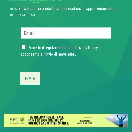
Riceverai
anteprime prodotti
,
articoli esclusivi
e
approfondimenti
sul
mondo outdoor
E
m
a
C
i
Accetto il regolamento della
Privacy Policy
e
h
l
acconsento all'invio di newsletter.
e
*
c
k
b
INVIA
o
x
e
s
*