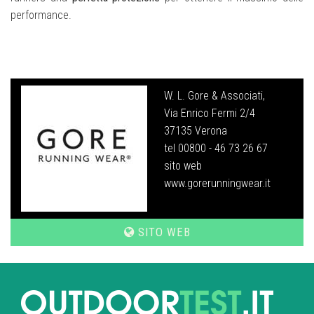
performance.
W. L. Gore & Associati,
Via Enrico Fermi 2/4
37135 Verona
tel 00800 - 46 73 26 67
sito web
www.gorerunningwear.it
SITO WEB