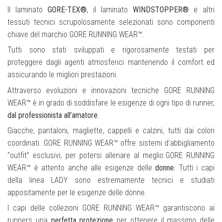
Il laminato
GORE-TEX®
, il laminato
WINDSTOPPER®
e altri
tessuti tecnici scrupolosamente selezionati sono componenti
chiave del marchio GORE RUNNING WEAR™.
Tutti sono stati sviluppati e rigorosamente testati per
proteggere dagli agenti atmosferici mantenendo il comfort ed
assicurando le migliori prestazioni.
Attraverso evoluzioni e innovazioni tecniche GORE RUNNING
WEAR™ è in grado di soddisfare le esigenze di ogni tipo di runner,
dal professionista all’amatore
.
Giacche, pantaloni, magliette, cappelli e calzini, tutti dai colori
coordinati. GORE RUNNING WEAR™ offre sistemi d’abbigliamento
“outfit” esclusivi, per potersi allenare al meglio.GORE RUNNING
WEAR™ è attento anche alle esigenze delle
donne.
Tutti i capi
della linea LADY sono estremamente tecnici e studiati
appositamente per le esigenze delle donne.
I capi delle collezioni GORE RUNNING WEAR™ garantiscono ai
runners una
perfetta protezione
per ottenere il massimo delle