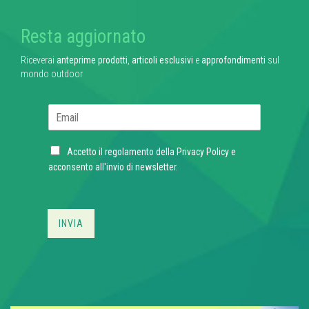
Resta aggiornato
Riceverai
anteprime prodotti
,
articoli esclusivi
e
approfondimenti
sul
mondo outdoor
E
m
a
C
i
Accetto il regolamento della
Privacy Policy
e
h
l
acconsento all'invio di newsletter.
e
*
c
k
b
INVIA
o
x
e
s
*