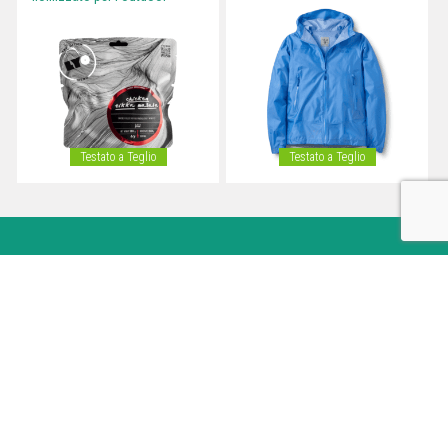
Testato a Teglio
Testato a Teglio
Outdoortest.it è una guida all’acquisto di attrezzatura sportiva per
l’outdoor che nasce dall’esperienza di professionisti del mondo dello
sport.