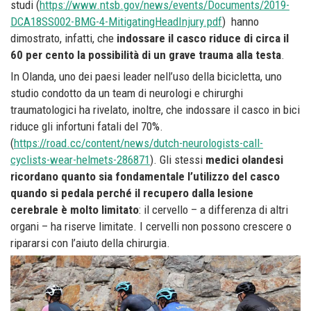
studi (
https://www.ntsb.gov/news/events/Documents/2019-
DCA18SS002-BMG-4-MitigatingHeadInjury.pdf
) hanno
dimostrato, infatti, che
indossare il casco riduce di circa il
60 per cento la possibilità di un grave trauma alla testa
.
In Olanda, uno dei paesi leader nell’uso della bicicletta, uno
studio condotto da un team di neurologi e chirurghi
traumatologici ha rivelato, inoltre, che indossare il casco in bici
riduce gli infortuni fatali del 70%.
(
https://road.cc/content/news/dutch-neurologists-call-
cyclists-wear-helmets-286871
). Gli stessi
medici olandesi
ricordano quanto sia fondamentale l’utilizzo del casco
quando si pedala perché il recupero dalla lesione
cerebrale è molto limitato
: il cervello – a differenza di altri
organi – ha riserve limitate. I cervelli non possono crescere o
ripararsi con l’aiuto della chirurgia.