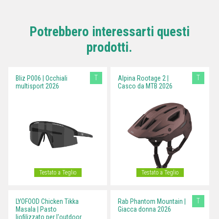
Potrebbero interessarti questi
prodotti.
T
T
Bliz P006 | Occhiali
Alpina Rootage 2 |
multisport 2026
Casco da MTB 2026
Testato a Teglio
Testato a Teglio
T
LYOFOOD Chicken Tikka
Rab Phantom Mountain |
Masala | Pasto
Giacca donna 2026
liofilizzato per l'outdoor