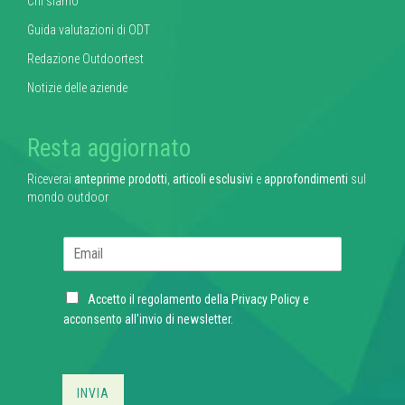
Chi siamo
Guida valutazioni di ODT
Redazione Outdoortest
Notizie delle aziende
Resta aggiornato
Riceverai
anteprime prodotti
,
articoli esclusivi
e
approfondimenti
sul
mondo outdoor
E
m
a
C
i
Accetto il regolamento della
Privacy Policy
e
h
l
acconsento all'invio di newsletter.
e
*
c
k
b
INVIA