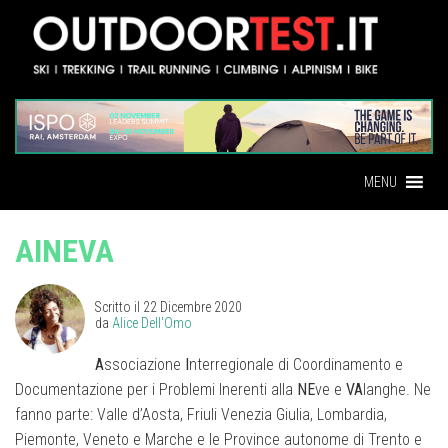
MENU
AINEVA
Scritto il
22 Dicembre 2020
da
Alice Dell'Omo
A
ssociazione
I
nterregionale di Coordinamento e
Documentazione per i Problemi Inerenti alla
NE
ve e
VA
langhe. Ne
fanno parte: Valle d’Aosta, Friuli Venezia Giulia, Lombardia,
Piemonte, Veneto e Marche e le Province autonome di Trento e