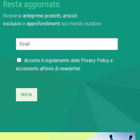
Resta aggiornato
Riceverai
anteprime prodotti
,
articoli
esclusivi
e
approfondimenti
sul mondo outdoor
E
m
a
C
i
Accetto il regolamento della
Privacy Policy
e
h
l
acconsento all'invio di newsletter.
e
*
c
k
b
INVIA
o
x
e
s
*