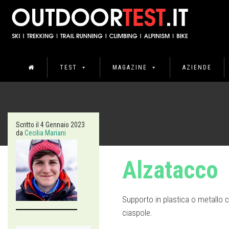
TEST
MAGAZINE
AZIENDE
Scritto il
4 Gennaio 2023
da
Cecilia Mariani
Alzatacco
Supporto in plastica o metallo c
ciaspole.