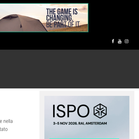
e nella
tato