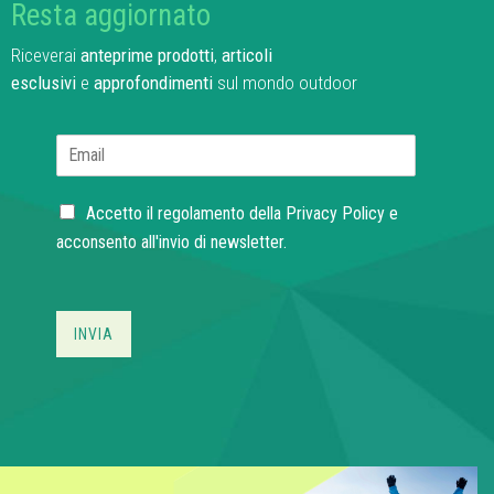
Resta aggiornato
Riceverai
anteprime prodotti
,
articoli
esclusivi
e
approfondimenti
sul mondo outdoor
E
m
a
C
i
Accetto il regolamento della
Privacy Policy
e
h
l
acconsento all'invio di newsletter.
e
*
c
k
b
INVIA
o
x
e
s
*