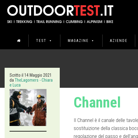
TEST
MAGAZINE
AZIENDE
Scritto il
14 Maggio 2021
da
TheLagomers - Chiara
e Luca
Channel
Il Channel è
il canale delle tavo
sostituizione della classica boc
regolazione del passo e dell’ango