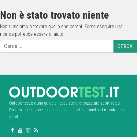
Non è stato trovato niente
Non riusciamo a trovare quello che cerchi. Forse eseguire una
ricerca potrebbe essere di aiuto.
Ricerca
per:
Outdoortest.it è una guida all’acquisto di attrezzatura sportiva per
l’outdoor che nasce dall’esperienza di professionisti del mondo dello
sport.