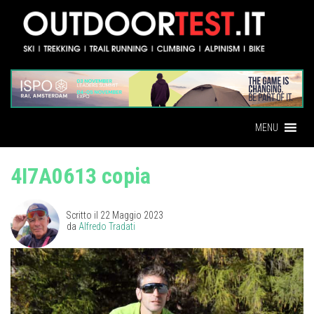
MENU
4I7A0613 copia
Scritto il
22 Maggio 2023
da
Alfredo Tradati