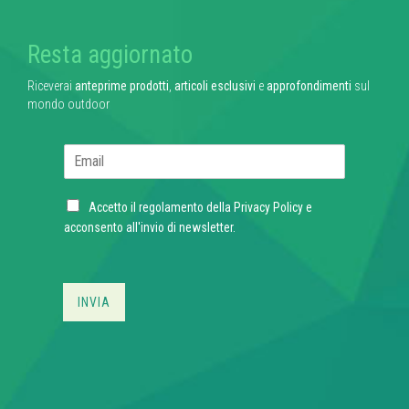
Resta aggiornato
Riceverai
anteprime prodotti
,
articoli esclusivi
e
approfondimenti
sul
mondo outdoor
E
m
a
C
i
Accetto il regolamento della
Privacy Policy
e
h
l
acconsento all'invio di newsletter.
e
*
c
k
b
INVIA
o
x
e
s
*