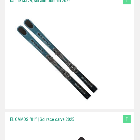
T
Kästle MX74, sci allmountain 2026
T
EL CAMÖS “01” | Sci race carve 2025