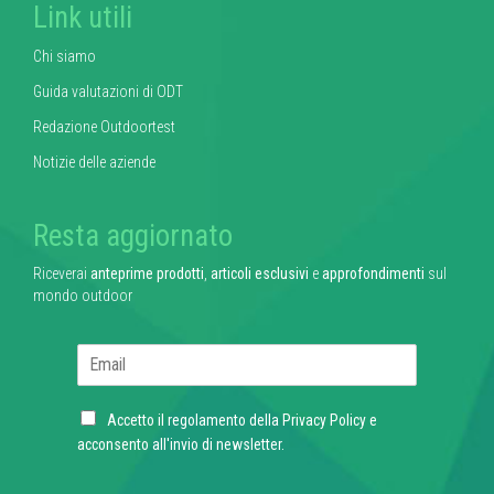
Link utili
Chi siamo
Guida valutazioni di ODT
Redazione Outdoortest
Notizie delle aziende
Resta aggiornato
Riceverai
anteprime prodotti
,
articoli esclusivi
e
approfondimenti
sul
mondo outdoor
E
m
a
C
i
Accetto il regolamento della
Privacy Policy
e
h
l
acconsento all'invio di newsletter.
e
*
c