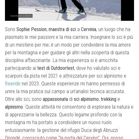
Sophie Pession in sci alpinismo.
Sono
Sophie Pession
,
maestra
di
sci
a
Cervinia
, un luogo che ha
plasmato le mie passioni e la mia carriera. Insegnare lo sci è più
di un mestiere per me; è un modo per condividere la mia amore
per la montagna e per guidare gli altri nella scoperta di questa
disciplina affascinante. La mia esperienza si è arricchita
partecipando ai
test di Outdoortest
, dove ho valutato sci e
scarponi da pista nel 2021 e attrezzature per sci alpinismo e
freeride
nel 2023. Queste esperienze mi hanno permesso di
unire la mia pratica sul campo a un'analisi tecnica accurata.
Oltre allo sci, sono
appassionata
di
sci alpinismo
,
trekking
e
alpinismo
. Queste attività mi consentono di esplorare la natura e
di apprezzarne la bellezza. Questo legame profondo con la
montagna mi ha portato a condividere un nuovo ruolo
entusiasmante: la gestione del rifugio Duca degli Abruzzi
Oriondé, conosciuto come "la porta del Cervino". Qui, posso