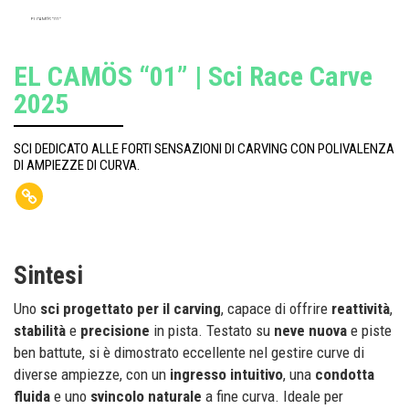
EL CAMÖS “01”
EL CAMÖS “01” | Sci Race Carve
2025
SCI DEDICATO ALLE FORTI SENSAZIONI DI CARVING CON POLIVALENZA
DI AMPIEZZE DI CURVA.
Sintesi
Uno
sci progettato per il carving
, capace di offrire
reattività
,
stabilità
e
precisione
in pista. Testato su
neve nuova
e piste
ben battute, si è dimostrato eccellente nel gestire curve di
diverse ampiezze, con un
ingresso intuitivo
, una
condotta
fluida
e uno
svincolo naturale
a fine curva. Ideale per