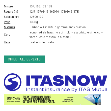
Misure
157, 165, 173, 178
Raggio (m)
12,5 (157)-14,5 (165)-16 (173)-16,5 (178)
Sciancratura
125-70-100
Peso
1300 g
Materiali
Carbonio + inserti in gomma antivibrazioni
legno radiale frassino e cirmolo – assorbitore sintetico –
Core
fibre di vetro triassiali e biassiali
Base
grafite sinterizzata
CHIEDI ALL'ESPERTO