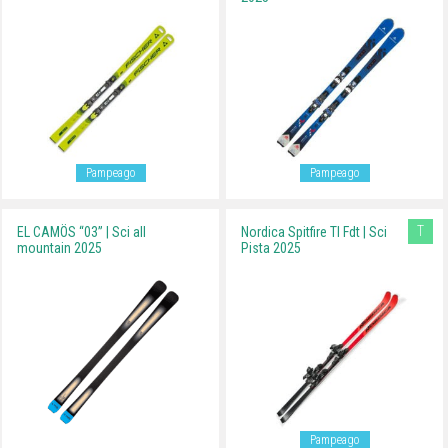
Pampeago
Pampeago
T
EL CAMÖS “03” | Sci all
Nordica Spitfire TI Fdt | Sci
mountain 2025
Pista 2025
Pampeago