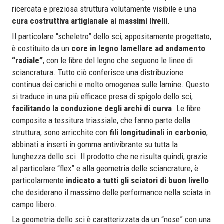
ricercata e preziosa struttura volutamente visibile e una
cura costruttiva artigianale ai massimi livelli
.
Il particolare “scheletro” dello sci, appositamente progettato,
è costituito da un
core in legno lamellare ad andamento
“radiale”
, con le fibre del legno che seguono le linee di
sciancratura. Tutto ciò conferisce una distribuzione
continua dei carichi e molto omogenea sulle lamine. Questo
si traduce in una più efficace presa di spigolo dello sci,
facilitando la conduzione degli archi di curva
. Le fibre
composite a tessitura triassiale, che fanno parte della
struttura, sono arricchite con
fili longitudinali in carbonio
,
abbinati a inserti in gomma antivibrante su tutta la
lunghezza dello sci. Il prodotto che ne risulta quindi, grazie
al particolare “flex” e alla geometria delle sciancrature, è
particolarmente
indicato a tutti gli sciatori di buon livello
che desiderano il massimo delle performance nella sciata in
campo libero.
La geometria dello sci è caratterizzata da un “nose” con una