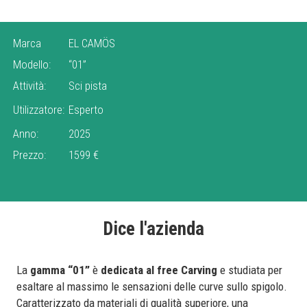
Marca
EL CAMÖS
Modello:
“01”
Attività:
Sci pista
Utilizzatore:
Esperto
Anno:
2025
Prezzo:
1599 €
Dice l'azienda
La
gamma “01”
è
dedicata al free Carving
e studiata per
esaltare al massimo le sensazioni delle curve sullo spigolo.
Caratterizzato da materiali di qualità superiore, una