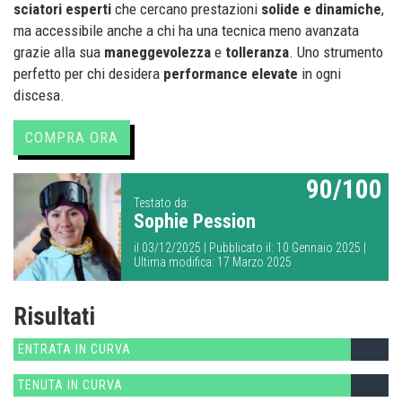
sciatori esperti
che cercano prestazioni
solide e dinamiche
,
ma accessibile anche a chi ha una tecnica meno avanzata
grazie alla sua
maneggevolezza
e
tolleranza
. Uno strumento
perfetto per chi desidera
performance elevate
in ogni
discesa.
COMPRA ORA
90/100
Testato da:
Sophie Pession
il 03/12/2025 | Pubblicato il: 10 Gennaio 2025 |
Ultima modifica: 17 Marzo 2025
Risultati
ENTRATA IN CURVA
TENUTA IN CURVA