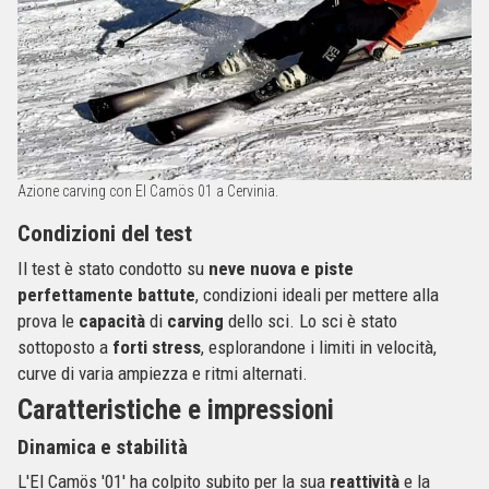
Azione carving con El Camös 01 a Cervinia.
Condizioni del test
Il test è stato condotto su
neve nuova e piste
perfettamente battute
, condizioni ideali per mettere alla
prova le
capacità
di
carving
dello sci. Lo sci è stato
sottoposto a
forti stress
, esplorandone i limiti in velocità,
curve di varia ampiezza e ritmi alternati.
Caratteristiche e impressioni
Dinamica e stabilità
L'El Camös '01' ha colpito subito per la sua
reattività
e la