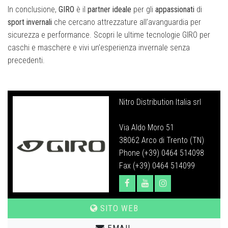
In conclusione,
GIRO
è il
partner
ideale
per gli
appassionati
di
sport
invernali
che cercano attrezzature all’avanguardia per
sicurezza e performance. Scopri le ultime tecnologie GIRO per
caschi e maschere e vivi un’esperienza invernale senza
precedenti.
Nitro Distribution Italia srl
Via Aldo Moro 51
38062 Arco di Trento (TN)
Phone (+39) 0464 514098
Fax (+39) 0464 514099
SITO WEB
EMAIL