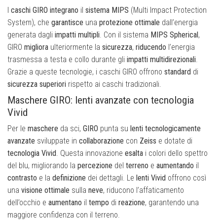
I
caschi
GIRO
integrano
il
sistema
MIPS
(Multi Impact Protection
System), che
garantisce
una
protezione ottimale
dall’energia
generata dagli
impatti
multipli
. Con il sistema
MIPS
Spherical
,
GIRO
migliora
ulteriormente la
sicurezza
,
riducendo
l’energia
trasmessa a testa e collo durante gli
impatti
multidirezionali
.
Grazie a queste tecnologie, i caschi GIRO offrono
standard
di
sicurezza
superiori
rispetto ai caschi tradizionali.
Maschere GIRO: lenti avanzate con tecnologia
Vivid
Per le
maschere
da sci,
GIRO
punta su
lenti
tecnologicamente
avanzate
sviluppate in
collaborazione
con
Zeiss
e dotate di
tecnologia
Vivid
. Questa innovazione
esalta
i colori dello spettro
del blu, migliorando la
percezione
del
terreno
e
aumentando
il
contrasto
e la
definizione
dei dettagli. Le
lenti Vivid
offrono così
una
visione
ottimale
sulla
neve
, riducono l’affaticamento
dell’occhio e
aumentano
il
tempo
di
reazione
, garantendo una
maggiore confidenza con il terreno.