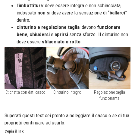
l’
imbottitura
: deve essere integra e non schiacciata,
indossato
non
si deve avere la sensazione di “
ballarci
”
dentro;
cinturino e regolazione taglia
: devono
funzionare
bene
,
chiudersi
e
aprirsi
senza sforzo. Il cinturino non
deve essere
sfilacciato o rotto
.
Etichetta con dati casco
Cinturino integro
Regolazione taglia
funzionante
Superati questi test sei pronto a noleggiare il casco o se di tua
proprietà continuare ad usarlo.
Copia il link: