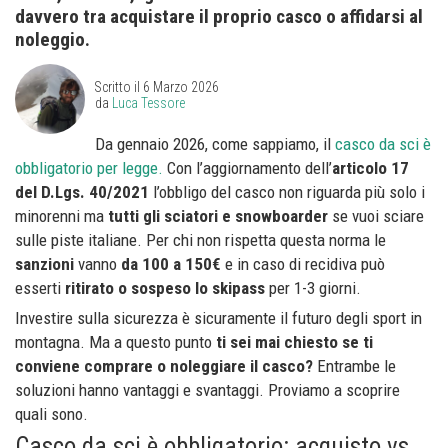
davvero tra acquistare il proprio casco o affidarsi al
noleggio.
Scritto il
6 Marzo 2026
da
Luca Tessore
Da gennaio 2026, come sappiamo, il
casco da sci è
obbligatorio per legge.
Con l’aggiornamento dell’
articolo 17
del D.Lgs. 40/2021
l’obbligo del casco non riguarda più solo i
minorenni ma
tutti gli sciatori e snowboarder
se vuoi sciare
sulle piste italiane. Per chi non rispetta questa norma le
sanzioni
vanno
da 100 a 150€
e in caso di recidiva può
esserti
ritirato o sospeso lo skipass
per 1-3 giorni.
Investire sulla sicurezza è sicuramente il futuro degli sport in
montagna. Ma a questo punto
ti sei mai chiesto se ti
conviene comprare o noleggiare il casco?
Entrambe le
soluzioni hanno vantaggi e svantaggi. Proviamo a scoprire
quali sono.
Casco da sci è obbligatorio: acquisto vs