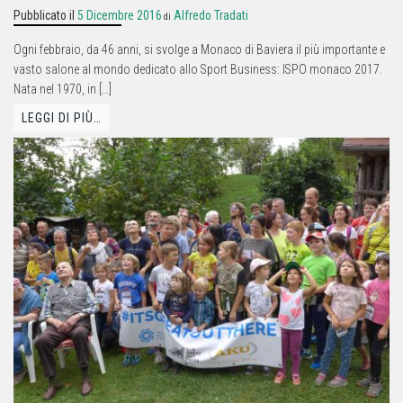
Pubblicato il
5 Dicembre 2016
Alfredo Tradati
di
Ogni febbraio, da 46 anni, si svolge a Monaco di Baviera il più importante e
vasto salone al mondo dedicato allo Sport Business: ISPO monaco 2017.
Nata nel 1970, in […]
LEGGI DI PIÙ…