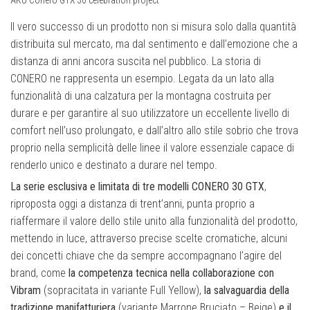
Il vero successo di un prodotto non si misura solo dalla quantità
distribuita sul mercato, ma dal sentimento e dall’emozione che a
distanza di anni ancora suscita nel pubblico. La storia di
CONERO ne rappresenta un esempio. Legata da un lato alla
funzionalità di una calzatura per la montagna costruita per
durare e per garantire al suo utilizzatore un eccellente livello di
comfort nell’uso prolungato, e dall’altro allo stile sobrio che trova
proprio nella semplicità delle linee il valore essenziale capace di
renderlo unico e destinato a durare nel tempo.
La serie esclusiva e limitata di tre modelli CONERO 30 GTX
,
riproposta oggi a distanza di trent’anni, punta proprio a
riaffermare il valore dello stile unito alla funzionalità del prodotto,
mettendo in luce, attraverso precise scelte cromatiche, alcuni
dei concetti chiave che da sempre accompagnano l’agire del
brand, come
la competenza tecnica nella collaborazione con
Vibram
(sopracitata in variante Full Yellow),
la salvaguardia della
tradizione manifatturiera
(variante Marrone Bruciato – Beige)
e il