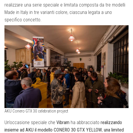
realizzare una serie speciale e limitata composta da tre modelli
Made in Italy in tre varianti colore, ciascuna legata a uno
specifico concetto.
AKU Conero GTX 30 celebration project
Un’occasione speciale che
Vibram
ha abbracciato
realizzando
insieme ad AKU il modello CONERO 30 GTX YELLOW
,
una limited