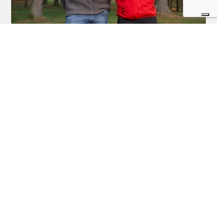
Come vivere la montagna in maniera più
sostenibile? Vi parliamo di trekking in autonomia
Postato il 11 Maggio 2020 da
Letizia Ortalli
Come vivere la montagna in maniera più sostenibile? Vi parliamo di
trekking in autonomia in compagnia di Leonardo ed Elisa
Outdoortest.it è una guida all’acquisto di attrezzatura sportiva per
l’outdoor che nasce dall’esperienza di professionisti del mondo dello
sport.