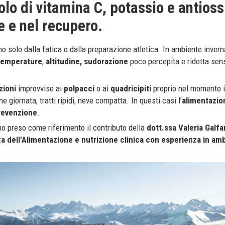
olo di vitamina C, potassio e antioss
e e nel recupero.
 solo dalla fatica o dalla preparazione atletica. In ambiente invern
temperature
,
altitudine,
sudorazione
poco percepita e ridotta sen
zioni
improvvise ai
polpacci
o ai
quadricipiti
proprio nel momento i
e giornata, tratti ripidi, neve compatta. In questi casi l’
alimentazio
revenzione
.
o preso come riferimento il contributo della
dott.ssa Valeria Galf
za dell’Alimentazione e nutrizione clinica con esperienza in amb