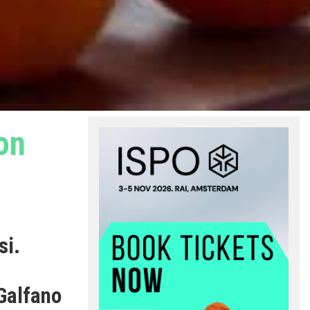
on
si.
 Galfano