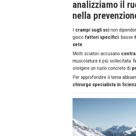
analizziamo il ru
nella prevenzion
I
crampi sugli sci
non dipendono
gioco
fattori
specifici
: basse
sete
.
Molti sciatori accusano
contra
muscolatura è più sollecitata: fin
svolgere un ruolo concreto di
p
Per approfondire il tema abbiam
chirurgo specialista in Scien