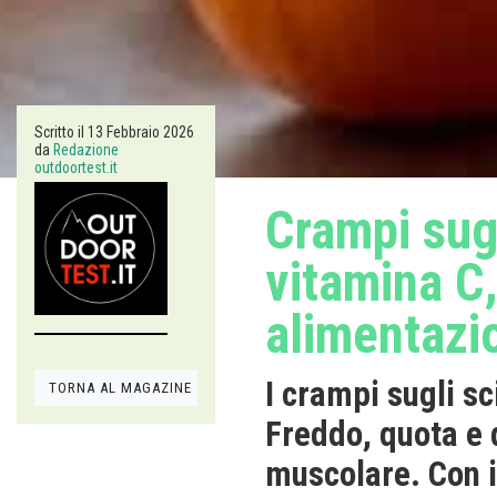
Scritto il
13 Febbraio 2026
da
Redazione
outdoortest.it
Crampi sugl
vitamina C,
alimentazi
I crampi sugli sc
TORNA AL MAGAZINE
Freddo, quota e d
muscolare. Con i