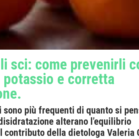
i sci: come prevenirli c
 potassio e corretta
one.
i sono più frequenti di quanto si pen
isidratazione alterano l’equilibrio
l contributo della dietologa Valeria