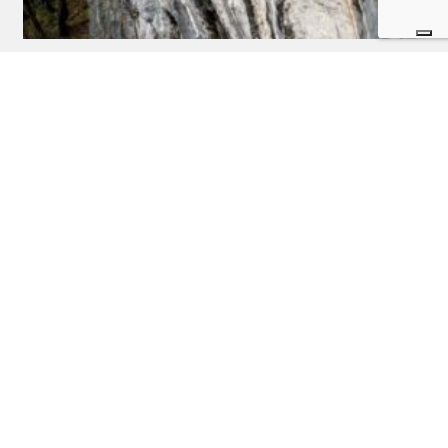
Come affrontare la paura di cadere in arrampicata
Postato il 6 Agosto 2026 da
Andrè De Biasi
Come affrontare la paura di cadere in arrampicata: strategie pratiche per
acquisire fiducia e migliorare la progressione.