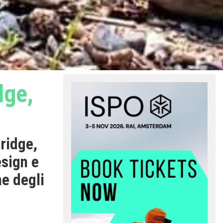
dge,
ridge,
esign e
ne degli