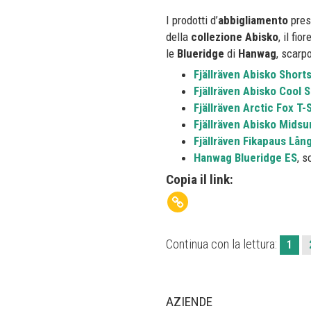
I prodotti d’
abbigliamento
pres
della
collezione
Abisko
, il fi
le
Blueridge
di
Hanwag
, scarp
Fjällräven Abisko Short
Fjällräven Abisko Cool S
Fjällräven Arctic Fox T-S
Fjällräven Abisko Mids
Fjällräven Fikapaus Lån
Hanwag Blueridge ES
, s
Copia il link:
Continua con la lettura:
1
AZIENDE