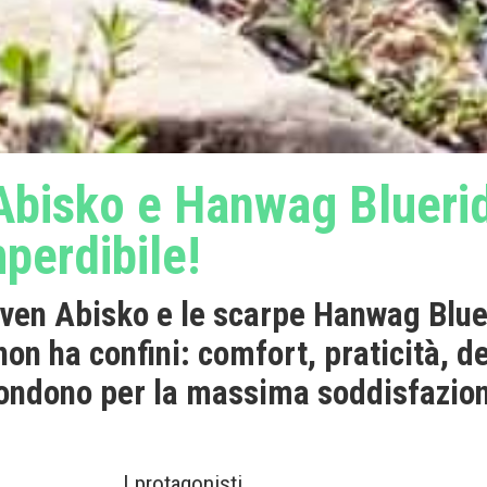
 Abisko e Hanwag Blueri
mperdibile!
räven Abisko e le scarpe Hanwag Blue
non ha confini: comfort, praticità, d
 fondono per la massima soddisfazio
I protagonisti