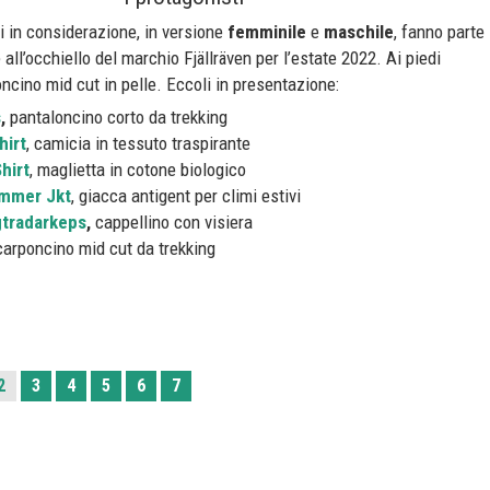
i in considerazione, in versione
femminile
e
maschile
, fanno parte
ore all’occhiello del marchio Fjällräven per l’estate 2022. Ai piedi
oncino mid cut in pelle. Eccoli in presentazione:
s
,
pantaloncino corto da trekking
hirt
, camicia in tessuto traspirante
hirt
, maglietta in cotone biologico
ummer Jkt
, giacca antigent per climi estivi
gtradarkeps
,
cappellino con visiera
carponcino mid cut da trekking
2
3
4
5
6
7