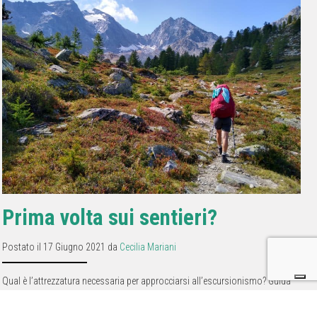
Prima volta sui sentieri?
Postato il 17 Giugno 2021 da
Cecilia Mariani
Qual è l’attrezzatura necessaria per approcciarsi all’escursionismo? Guida
per chi cammina per la prima volta sui sentieri di montagna.