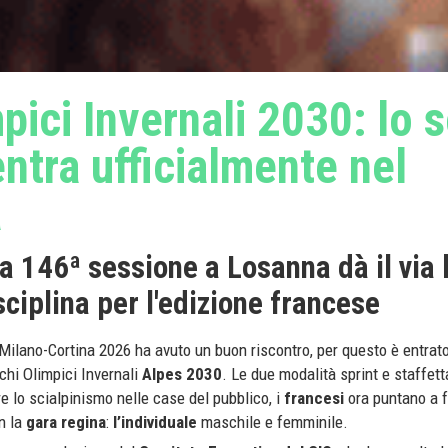
pici Invernali 2030: lo s
ntra ufficialmente nel
a
lla 146ª sessione a Losanna dà il via 
isciplina per l'edizione francese
 Milano-Cortina 2026 ha avuto un buon riscontro, per questo è entrato
chi Olimpici Invernali
Alpes 2030
. Le due modalità sprint e staffet
re lo scialpinismo nelle case del pubblico, i
francesi
ora puntano a f
n la
gara regina
:
l’individuale
maschile e femminile.