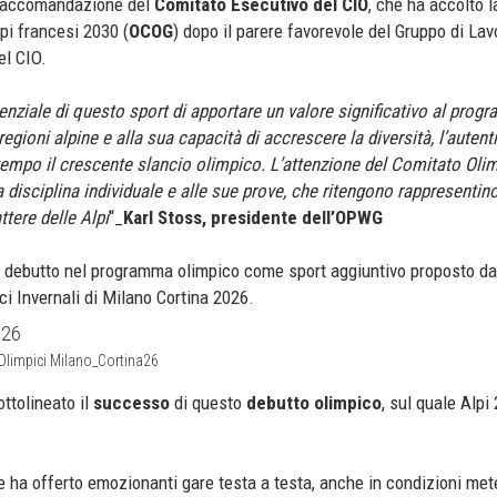
 raccomandazione del
Comitato Esecutivo del CIO
, che ha accolto l
pi francesi 2030 (
OCOG
) dopo il parere favorevole del Gruppo di Lav
el CIO.
nziale di questo sport di apportare un valore significativo al prog
regioni alpine e alla sua capacità di accrescere la diversità, l’autenti
ontempo il crescente slancio olimpico. L’attenzione del Comitato Olim
a disciplina individuale e alle sue prove, che ritengono rappresentin
ttere delle Alpi
“_
Karl Stoss, presidente dell’OPWG
o debutto nel programma olimpico come sport aggiuntivo proposto da
ci Invernali di Milano Cortina 2026.
 Olimpici Milano_Cortina26
ttolineato il
successo
di questo
debutto olimpico
, sul quale Alpi
e ha offerto emozionanti gare testa a testa, anche in condizioni me