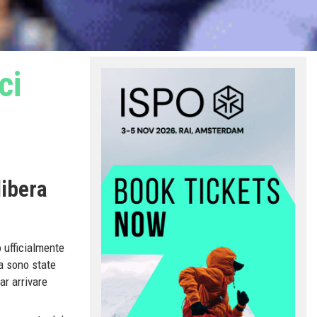
ci
libera
 ufficialmente
ta sono state
ar arrivare