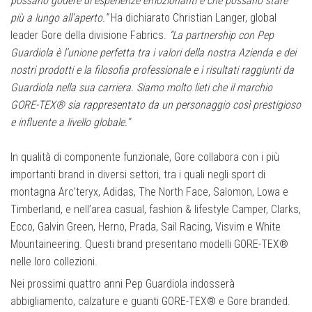
possano godere di esperienze emozionanti e che possano stare
più a lungo all’aperto.”
Ha dichiarato Christian Langer, global
leader Gore della divisione Fabrics.
“La partnership con Pep
Guardiola è l’unione perfetta tra i valori della nostra Azienda e dei
nostri prodotti e la filosofia professionale e i risultati raggiunti da
Guardiola nella sua carriera. Siamo molto lieti che il marchio
GORE-TEX® sia rappresentato da un personaggio così prestigioso
e influente a livello globale.”
In qualità di componente funzionale, Gore collabora con i più
importanti brand in diversi settori, tra i quali negli sport di
montagna Arc’teryx, Adidas, The North Face, Salomon, Lowa e
Timberland, e nell’area casual, fashion & lifestyle Camper, Clarks,
Ecco, Galvin Green, Herno, Prada, Sail Racing, Visvim e White
Mountaineering. Questi brand presentano modelli GORE-TEX®
nelle loro collezioni.
Nei prossimi quattro anni Pep Guardiola indosserà
abbigliamento, calzature e guanti GORE-TEX® e Gore branded.