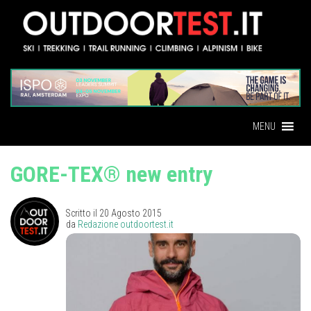
MENU
GORE-TEX® new entry
Scritto il
20 Agosto 2015
da
Redazione outdoortest.it