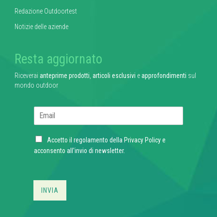
Redazione Outdoortest
Notizie delle aziende
Resta aggiornato
Riceverai
anteprime prodotti
,
articoli esclusivi
e
approfondimenti
sul
mondo outdoor
E
m
a
C
i
Accetto il regolamento della
Privacy Policy
e
h
l
acconsento all'invio di newsletter.
e
*
c
k
b
INVIA
o
x
e