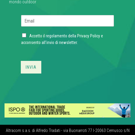
mondo outdoor
E
m
a
C
i
Accetto il regolamento della
Privacy Policy
e
h
l
acconsento all'invio di newsletter.
e
*
c
k
b
INVIA
o
x
e
s
*
Altracom s.a.s. di Alfredo Tradati - via Buonarroti 77 I-20063 Cernusco s/N