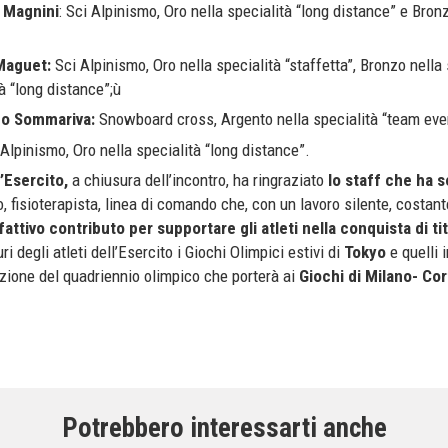
 Magnini
: Sci Alpinismo, Oro nella specialità “long distance” e Bron
Maguet:
Sci Alpinismo, Oro nella specialità “staffetta”, Bronzo nella 
tà “long distance”;ù
zo Sommariva:
Snowboard cross, Argento nella specialità “team eve
Alpinismo, Oro nella specialità “long distance”.
’Esercito,
a chiusura dell’incontro, ha ringraziato
lo staff che ha s
co, fisioterapista, linea di comando che, con un lavoro silente, costant
fattivo contributo per supportare gli atleti nella conquista di tit
ri degli atleti dell’Esercito i Giochi Olimpici estivi di
Tokyo
e quelli i
ione del quadriennio olimpico che porterà ai
Giochi di Milano- Co
Potrebbero interessarti anche