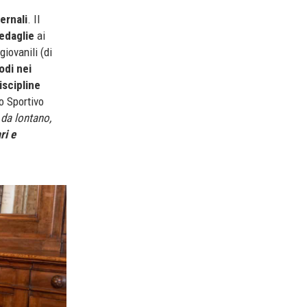
ernali
. Il
edaglie
ai
giovanili (di
odi nei
discipline
o Sportivo
 da lontano,
ri e