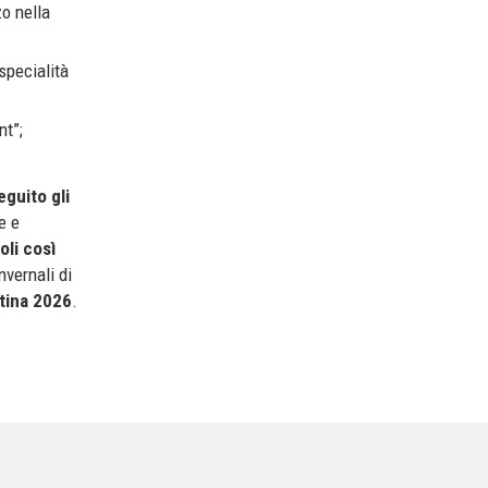
zo nella
specialità
nt”;
eguito gli
e e
oli così
nvernali di
rtina 2026
.