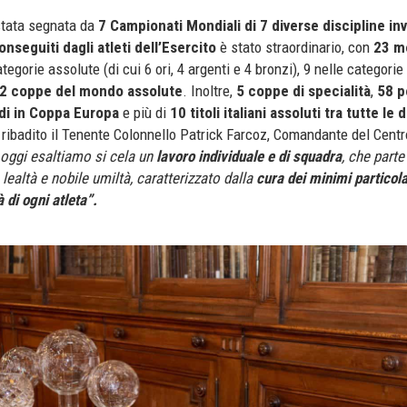
 stata segnata da
7 Campionati Mondiali di 7 diverse discipline inv
onseguiti dagli
atleti dell’Esercito
è stato straordinario, con
23 m
egorie assolute (di cui 6 ori, 4 argenti e 4 bronzi), 9 nelle categorie 
2 coppe del mondo assolute
. Inoltre,
5 coppe di specialità
,
58 p
di in Coppa Europa
e più di
10 titoli italiani assoluti tra tutte le 
ribadito il Tenente Colonnello Patrick Farcoz, Comandante del Centr
e oggi esaltiamo si cela un
lavoro individuale e di squadra
, che parte
 lealtà e nobile umiltà, caratterizzato dalla
cura dei minimi particola
 di ogni atleta”.