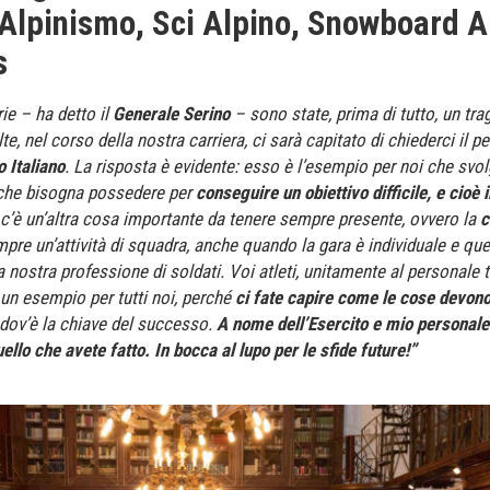
i Alpinismo, Sci Alpino, Snowboard A
s
ie – ha detto il
Generale Serino
– sono state, prima di tutto, un tra
lte, nel corso della nostra carriera, ci sarà capitato di chiederci il p
o Italiano
. La risposta è evidente: esso è l’esempio per noi che svo
 che bisogna possedere per
conseguire un obiettivo difficile, e cioè
’è un’altra cosa importante da tenere sempre presente, ovvero la
c
pre un’attività di squadra, anche quando la gara è individuale e qu
 nostra professione di soldati. Voi atleti, unitamente al personale 
 un esempio per tutti noi, perché
ci fate capire come le cose devono
dov’è la chiave del successo.
A nome dell’Esercito e mio personale 
ello che avete fatto. In bocca al lupo per le sfide future!”