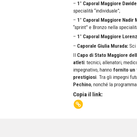
–
1° Caporal Maggiore Davide
specialità “individuale”;
–
1° Caporal Maggiore Nadir 
“sprint” e Bronzo nella speciali
–
1° Caporal Maggiore Loren
–
Caporale Giulia Murada:
Sci 
Il
Capo di Stato Maggiore dell
atleti
: tecnici, allenatori, medi
impegnativo, hanno
fornito un 
prestigiosi
. Tra gli impegni futu
Pechino
, nonché la programmaz
Copia il link: