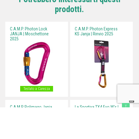
prodotti.
C.A.M.P. Photon Lock
C.A.M.P. Photon Express
JANJA | Moschettone
KS Janja | Rinvio 2025
2025
Testato a Carezza
T
C.A.M.P Polimago Janja
La Sportiva TX4 Evo W's |
Sacchetto
Calzatura avvicinamento
portamagnesite 2025
2025