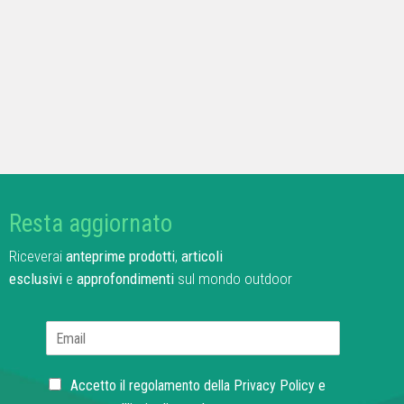
Resta aggiornato
Riceverai
anteprime prodotti
,
articoli
esclusivi
e
approfondimenti
sul mondo outdoor
E
m
a
C
i
Accetto il regolamento della
Privacy Policy
e
h
l