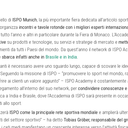
iello di
ISPO Munich
, la più importante fiera dedicata all’articolo spor
e organizza
incontri e tavole rotonde con i migliori esperti internaziona
tutto l’anno e altri in particolare durante la Fiera di Monaco. L’Accad
tive
su prodotti e tecnologie, su servizi e strategie di mercato e
mette
nienti da tutti i Paesi del mondo. Da quest’anno il network di ISPO A
 sbarca infatti anche in
Brasile e in India
.
ti è necessario avere uno sguardo lungo, capace di scovare le idee
 Seguendo la missione di ISPO – “promuovere lo sport nel mondo, ra
rire ai clienti un valore aggiunto” – ISPO Academy è costantemente al
legamento all’interno del suo network, per
condividere conoscenze e
ca a India e Brasile, dove l’Accademia di ISPO sarà presente in occa
 allo sport.
rzerà
ISPO come la principale rete sportiva mondiale
e amplierà ulte
ti del settore sportivo” – ha detto
Tobias Gröber, responsabile del g
e i ceti medi manifestano un crescente interesse verso l’attività fisica