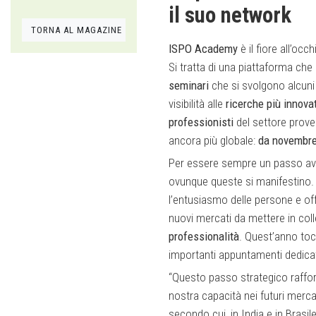
il suo network
TORNA AL MAGAZINE
ISPO Academy
è il fiore all’occh
Si tratta di una piattaforma ch
seminari
che si svolgono alcuni 
visibilità alle
ricerche più innova
professionisti
del settore prove
ancora più globale:
da novembre
Per essere sempre un passo avan
ovunque queste si manifestino.
l’entusiasmo delle persone e off
nuovi mercati da mettere in col
professionalità
. Quest’anno toc
importanti appuntamenti dedicati
“Questo passo strategico raffo
nostra capacità nei futuri merca
secondo cui, in India e in Brasil