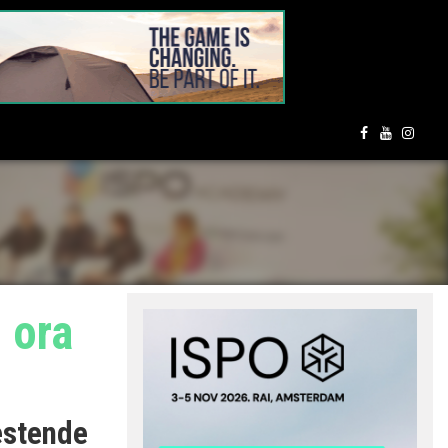
 ora
 estende