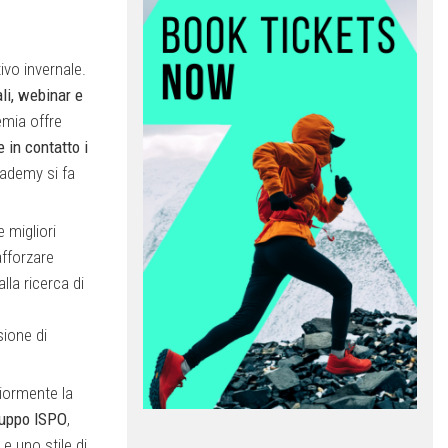
tivo invernale.
li,
webinar e
emia offre
 in contatto i
cademy si fa
 migliori
fforzare
la ricerca di
sione di
riormente la
ruppo ISPO
,
 e uno stile di