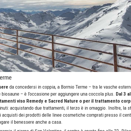
Terme
sere
da concedersi in coppia, a Bormio Terme – tra le vasche esterne
e biosaune – è l’occasione per aggiungere una coccola plus.
Dal 3 a
rattamenti viso Remedy e Sacred Nature o per il trattamento corp
nuti: acquistando due trattamenti, il terzo è in omaggio. Inoltre, la 
 acquisti dei prodotti delle linee cosmetiche comprati presso il cent
ungare il benessere anche a casa.
proprio il giorno di San Valentino, il centro è aperto fino alle 22. Rila