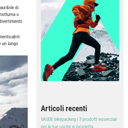
auribile di
 notturna o
divertimento
menticabili.
e un lungo
Articoli recenti
VAUDE bikepacking | 3 prodotti essenziali
per le tue uscite in bicicletta