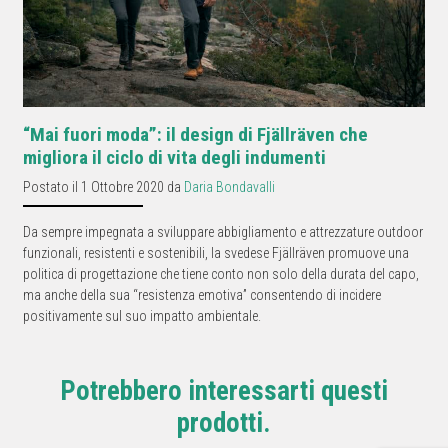
“Mai fuori moda”: il design di Fjällräven che
migliora il ciclo di vita degli indumenti
Postato il 1 Ottobre 2020 da
Daria Bondavalli
Da sempre impegnata a sviluppare abbigliamento e attrezzature outdoor
funzionali, resistenti e sostenibili, la svedese Fjällräven promuove una
politica di progettazione che tiene conto non solo della durata del capo,
ma anche della sua “resistenza emotiva” consentendo di incidere
positivamente sul suo impatto ambientale.
Potrebbero interessarti questi
prodotti.