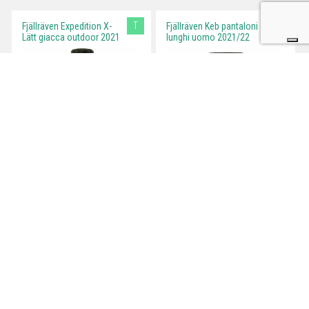
T
Fjällräven Expedition X-
Fjällräven Keb pantaloni
Lätt giacca outdoor 2021
lunghi uomo 2021/22
Fjällräven Keb Eco-Shell
Fjällräven Keb Agile
Giacca da Uomo
Trousers - Pantaloni
2021/22
Uomo Primavera/Estate
2022