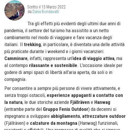
Scritto il
15 Marzo 2022
da
Daria Bondavalli
Tra gli effetti più evidenti degli ultimi due anni di
pandemia, il settore del turismo ha assistito a un netto
cambiamento nel modo di viaggiare e fare vacanza degli
italiani. Il
trekking
, in particolare, è diventata una delle attività
più praticate durante i weekend e i giorni vacanzieri.
Camminare
, infatti, rappresenta un’
idea di viaggio attiva
, ma
al contempo
rilassante e sostenibile
. L’occasione ideale per
godere di ampi spazi di libertà all’aria aperta, da soli o in
compagnia.
Per consentire a sempre più persone di vivere attivamente, e
senza troppi ostacoli,
esperienze appaganti a contatto con
la natura
, le due storiche aziende
Fjällräven
e
Hanwag
(entrambe parte del
Gruppo Fenix Outdoor
) da decenni si
impegnano a sviluppare
abbigliamento
,
attrezzature outdoor
(Fjällräven) e
calzature da montagna
(Hanwag) funzionali,
resistenti e affidabili. Una promessa di qualità che si rinnova