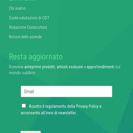
Chi siamo
Guida valutazioni di ODT
Redazione Outdoortest
Notizie delle aziende
Resta aggiornato
Riceverai
anteprime prodotti
,
articoli esclusivi
e
approfondimenti
sul
mondo outdoor
E
m
a
C
i
Accetto il regolamento della
Privacy Policy
e
h
l
acconsento all'invio di newsletter.
e
*
c
k