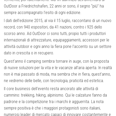
OutDoor a Friedrichshafen, 22 anni or sono, il segno “più” ha
sempre accompagnato l’esito di ogni edizione.
I dati dell’edizione 2015, al via il 15 luglio, raccontano di un nuovo
record, con 940 espositori, da 41 nazioni, contro i 925 dello
scorso anno. Ad OutDoor ci sono tutti, propio tutti i produttori
internazionali di attrezzature, equipaggiamenti, accessori per le
attività outdoor e ogni anno la fiera pone l’accento su un settore
dato in crescita o in recupero.
Quest’anno il camping sembra tornare in auge, con la proposta
di nuove soluzioni per la vita e le vacanze all’aria aperta. In realtà
non è mai passato di moda, ma sembra che in fiera, quest’anno,
ne vedremo delle belle, con tecnologia, praticità ed estetica.
Il core business dell’evento resta ancorato alle attività di
cammino: trekking, hiking, alpinismo. Qui le calzature fanno da
padrone e la competizione tra i marchi è agguerrita. La nota
sempre positiva è che i maggiori protagonisti sono italiani,
numerosi leader di mercato capaci di innovare costantemente e