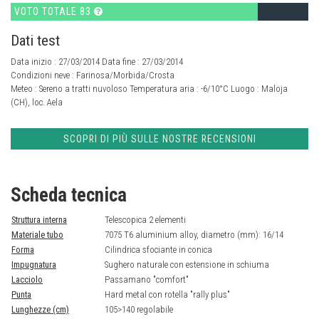
VOTO TOTALE 83
Dati test
Data inizio : 27/03/2014 Data fine : 27/03/2014
Condizioni neve :
Farinosa/Morbida/Crosta
Meteo :
Sereno a tratti nuvoloso
Temperatura aria :
-6/10°C
Luogo :
Maloja
(CH), loc. Aela
SCOPRI DI PIÙ SULLE NOSTRE RECENSIONI
Scheda tecnica
Struttura interna
Telescopica 2 elementi
Materiale tubo
7075 T6 aluminium alloy, diametro (mm): 16/14
Forma
Cilindrica sfociante in conica
Impugnatura
Sughero naturale con estensione in schiuma
Lacciolo
Passamano "comfort"
Punta
Hard metal con rotella "rally plus"
Lunghezze (cm)
105>140 regolabile