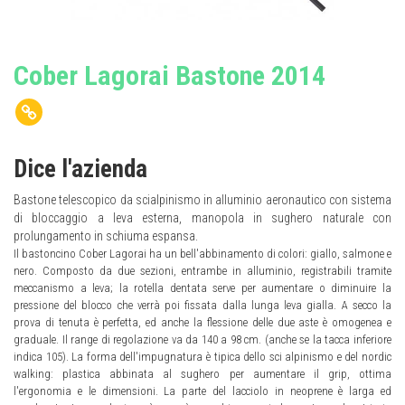
Cober Lagorai Bastone 2014
Dice l'azienda
Bastone telescopico da scialpinismo in alluminio aeronautico con sistema
di bloccaggio a leva esterna, manopola in sughero naturale con
prolungamento in schiuma espansa.
Il bastoncino Cober Lagorai ha un bell'abbinamento di colori: giallo, salmone e
nero. Composto da due sezioni, entrambe in alluminio, registrabili tramite
meccanismo a leva; la rotella dentata serve per aumentare o diminuire la
pressione del blocco che verrà poi fissata dalla lunga leva gialla. A secco la
prova di tenuta è perfetta, ed anche la flessione delle due aste è omogenea e
graduale. Il range di regolazione va da 140 a 98 cm. (anche se la tacca inferiore
indica 105). La forma dell'impugnatura è tipica dello sci alpinismo e del nordic
walking: plastica abbinata al sughero per aumentare il grip, ottima
l'ergonomia e le dimensioni. La parte del lacciolo in neoprene è larga ed