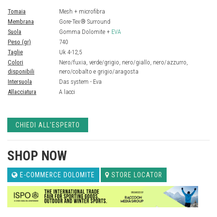
Tomaia
Mesh + microfibra
Membrana
Gore-Tex® Surround
Suola
Gomma Dolomite +
EVA
Peso (gr)
740
Taglie
Uk 4-12,5
Colori
Nero/fuxia, verde/grigio, nero/giallo, nero/azzurro,
disponibili
nero/cobalto e grigio/aragosta
Intersuola
Das system - Eva
Allacciatura
A lacci
CHIEDI ALL'ESPERTO
SHOP NOW
E-COMMERCE DOLOMITE
STORE LOCATOR