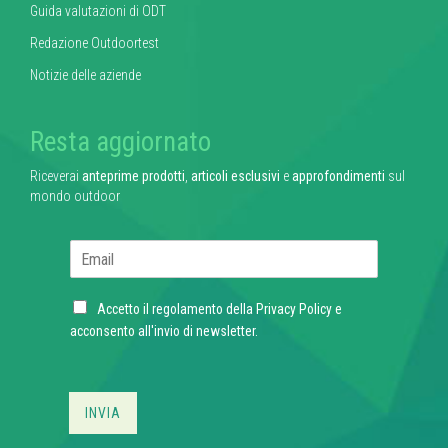
Guida valutazioni di ODT
Redazione Outdoortest
Notizie delle aziende
Resta aggiornato
Riceverai
anteprime prodotti
,
articoli esclusivi
e
approfondimenti
sul
mondo outdoor
E
m
a
C
i
Accetto il regolamento della
Privacy Policy
e
h
l
acconsento all'invio di newsletter.
e
*
c
k
b
INVIA
o
x