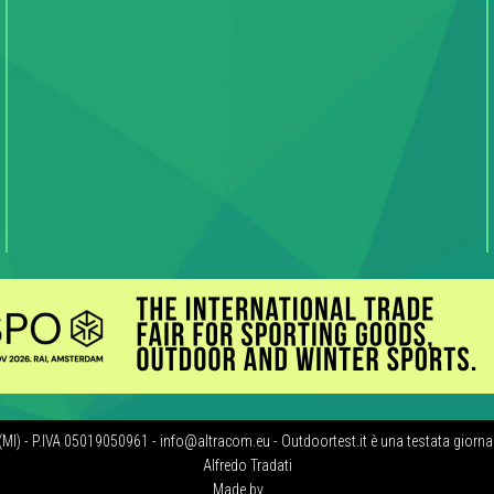
(MI) - P.IVA 05019050961 - info@altracom.eu - Outdoortest.it è una testata giornal
Alfredo Tradati
Made by