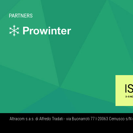
PARTNERS
Altracom s.a.s. di Alfredo Tradati - via Buonarroti 77 I-20063 Cernusco s/N 