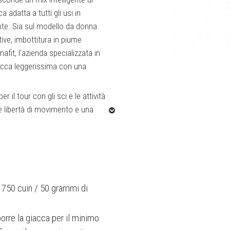
 adatta a tutti gli usi in
nte. Sia sul modello da donna
ive, imbottitura in piume
fit, l‘azienda specializzata in
iacca leggerissima con una
er il tour con gli sci e le attività
de libertà di movimento e una
ali: la giacca è realizzata in
 per garantire la traspirazione
ume europee
, per tenere calde
n 750 cuin / 50 grammi di
n la tecnologia Downtek® hanno
nche in condizioni di bagnato.
orre la giacca per il minimo
imaloft „Gold“.