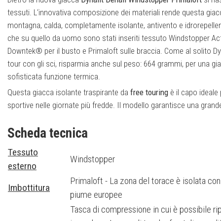
tessuti. L‘innovativa composizione dei materiali rende questa giacca
montagna, calda, completamente isolante, antivento e idrorepelle
che su quello da uomo sono stati inseriti tessuto Windstopper Act
Downtek® per il busto e Primaloft sulle braccia. Come al solito Dyna
tour con gli sci, risparmia anche sul peso: 664 grammi, per una g
sofisticata funzione termica.
Questa giacca isolante traspirante da
free touring
è il capo ideale p
sportive nelle giornate più fredde. Il modello garantisce una gran
vestibilità sportiva.
Scheda tecnica
Esaminando le caratteristiche salta subito all‘occhio il mix di materi
Gore Windstopper Active
, leggerissimo, idrorepellente e antivento,
Tessuto
Windstopper
soprattutto durante le salite, quando si produce più sudore.
esterno
Inoltre la zona del torace è isolata con 750
cuin
/ 50 grammi di
pi
Primaloft - La zona del torace è isolata co
Imbottitura
soprattutto le aree più sensibili al freddo. Le piume, trattate co
piume europee
un effetto idrorepellente, così il piumino tiene caldo lo sciatore a
Tasca di compressione in cui è possibile rip
Sulle braccia e sul cappuccio c‘è un‘imbottitura di 80 grammi di Pr