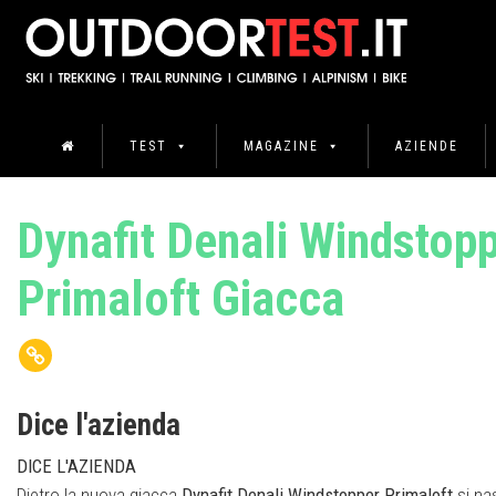
TEST
MAGAZINE
AZIENDE
Dynafit Denali Windstop
Primaloft Giacca
Dice l'azienda
DICE L'AZIENDA
Dietro la nuova giacca
Dynafit Denali Windstopper Primaloft
si na