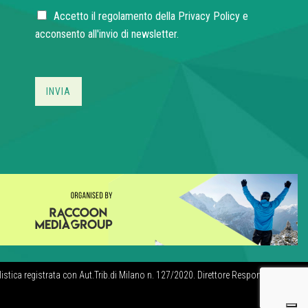
a
C
i
Accetto il regolamento della
Privacy Policy
e
h
l
acconsento all'invio di newsletter.
e
*
c
k
b
INVIA
o
x
e
s
*
istica registrata con Aut.Trib.di Milano n. 127/2020. Direttore Responsabile: