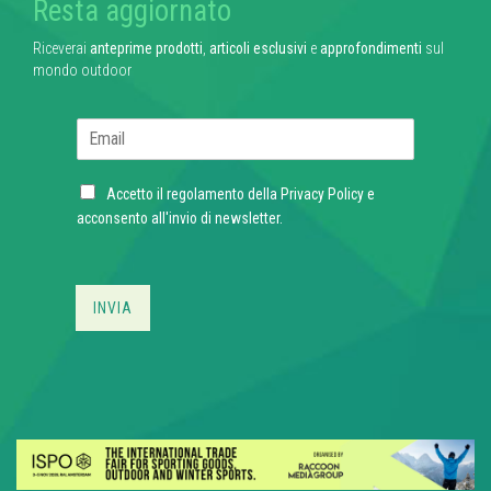
Resta aggiornato
Riceverai
anteprime prodotti
,
articoli esclusivi
e
approfondimenti
sul
mondo outdoor
E
m
a
C
i
Accetto il regolamento della
Privacy Policy
e
h
l
acconsento all'invio di newsletter.
e
*
c
k
b
INVIA
o
x
e
s
*