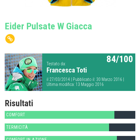
Eider Pulsate W Giacca
84/100
Testato da:
Francesca Toti
il 27/03/2014 | Pubblicato il: 30 Marzo 2016 |
Ultima modifica: 13 Maggio 2016
Risultati
COMFORT
TERMICITÀ
COMFORT IN AZIONE