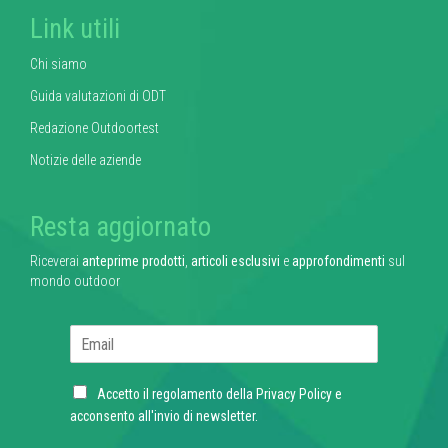
Link utili
Chi siamo
Guida valutazioni di ODT
Redazione Outdoortest
Notizie delle aziende
Resta aggiornato
Riceverai
anteprime prodotti
,
articoli esclusivi
e
approfondimenti
sul
mondo outdoor
E
m
a
C
i
Accetto il regolamento della
Privacy Policy
e
h
l
acconsento all'invio di newsletter.
e
*