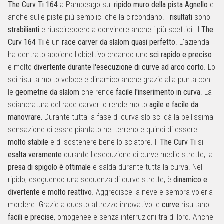
The Curv Ti 164
a Pampeago sul
ripido muro della pista Agnello
e
anche sulle piste più semplici che la circondano. I
risultati
sono
strabilianti
e riuscirebbero a convinere anche i più scettici. Il
The
Curv 164 Ti
è un
race carver da slalom quasi perfetto
. L'azienda
ha centrato appieno l'obiettivo creando uno
sci rapido e preciso
e molto
divertente durante l'esecuzione di curve ad arco corto
. Lo
sci risulta molto veloce e dinamico anche grazie alla punta con
le
geometrie da slalom
che rende
facile l'inserimento in curva
. La
sciancratura del race carver lo rende molto
agile e facile da
manovrare.
Durante tutta la fase di curva slo sci dà la bellissima
sensazione di essre piantato nel terreno e quindi di essere
molto stabile
e di sostenere bene lo sciatore. Il
The Curv Ti
si
esalta veramente
durante l'esecuzione di curve medio strette, la
presa di spigolo è ottimale
e salda durante tutta la curva. Nel
ripido, eseguendo una sequenza di curve strette, è
dinamico e
divertente e molto reattivo
. Aggredisce la neve e sembra volerla
mordere. Grazie a questo attrezzo innovativo le
curve
risultano
facili e precise
, omogenee e senza interruzioni tra di loro. Anche