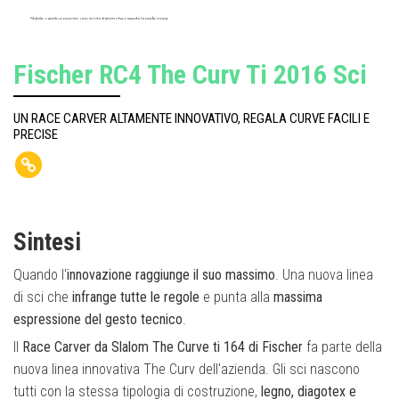
Stabile, rapido e preciso, uno sci da slalom che rasenta la perfezione
Fischer RC4 The Curv Ti 2016 Sci
UN RACE CARVER ALTAMENTE INNOVATIVO, REGALA CURVE FACILI E
PRECISE
Sintesi
Quando l'
innovazione raggiunge il suo massimo
. Una nuova linea
di sci che
infrange tutte le regole
e punta alla
massima
espressione del gesto tecnico
.
Il
Race Carver da Slalom
The Curve ti 164 di Fischer
fa parte della
nuova linea innovativa The Curv dell'azienda. Gli sci nascono
tutti con la stessa tipologia di costruzione,
legno, diagotex e