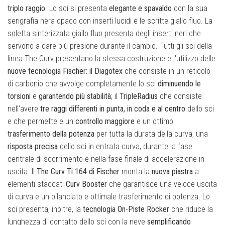
triplo raggio
. Lo sci si presenta
elegante e spavaldo
con la sua
serigrafia nera opaco con inserti lucidi e le scritte giallo fluo. La
soletta sinterizzata giallo fluo presenta degli inserti neri che
servono a dare più presione durante il cambio. Tutti gli sci della
linea The Curv presentano la stessa costruzione e l'utilizzo delle
nuove tecnologia Fischer: il Diagotex
che consiste in un reticolo
di carbonio che avvolge completamente lo sci
diminuendo le
torsioni
e
garantendo più stabilità
; il
TripleRadius
che consiste
nell'avere
tre raggi differenti in punta, in coda e al centro
dello sci
e che permette e un
controllo maggiore
e un ottimo
trasferimento della potenza
per tutta la durata della curva, una
risposta precisa
dello sci in entrata curva, durante la fase
centrale di scorrimento e nella fase finale di accelerazione in
uscita. Il
The Curv Ti 164 di Fischer
monta la
nuova piastra
a
elementi staccati
Curv Booster
che garantisce una veloce uscita
di curva e un bilanciato e ottimale trasferimento di potenza. Lo
sci presenta, inoltre, la
tecnologia On-Piste Rocker
che riduce la
lunghezza di contatto dello sci con la neve
semplificando