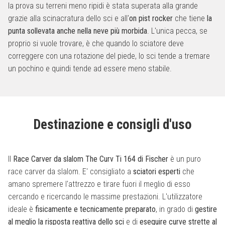
la prova su terreni meno ripidi è stata superata alla grande
grazie alla scinacratura dello sci e all'
on pist rocker
che tiene
la
punta sollevata anche nella neve più morbida
. L'unica pecca, se
proprio si vuole trovare, è che quando lo sciatore deve
correggere con una rotazione del piede, lo sci tende a tremare
un pochino e quindi tende ad essere meno stabile.
Destinazione e consigli d'uso
Il
Race Carver da slalom The Curv Ti 164 di Fischer
è un puro
race carver da slalom. E' consigliato a
sciatori esperti
che
amano spremere l'attrezzo e tirare fuori il meglio di esso
cercando e ricercando le massime prestazioni. L'utilizzatore
ideale è
fisicamente e tecnicamente preparato
, in grado di
gestire
al meglio la risposta reattiva dello sci
e di
eseguire curve strette al