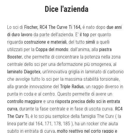
Dice l'azienda
Lo sci di
Fischer, RC4 The Curve Ti 164,
è nato dopo
due anni
di duro lavoro
da parte dell'azienda. E'
il top
per quanto
riguarda
costruzione e materiali
, del tutto
simili
a quelli
utilizzati per la
Coppa del mondo
: dall’anima, alla
piastra
Booster
, che permette di concentrare la potenza nella zona
centrale dello sci per una deformazione più omogenea, al
laminato Diagotex
, un’innovativa griglia in laminato di carbonio
che avvolge tutto lo sci per la massima stabilità torsionale,
alla grande innovazione del
Triple Radius
, un raggio diverso in
punta in coda e al centro. Questo permette di avere un
controllo maggiore
e una
risposta precisa dello sci in entrata
curva
, durante la fase centrale e in fase di uscita curva.
RC4
The Curv Ti
, è lo sci piu semplice della famiglia The Curv ( la
linea parte dal 164, 171, 178, 185 ), ha un rocker che aiuta
subito in entrata di curva,
molto reattivo nel corto raggio e