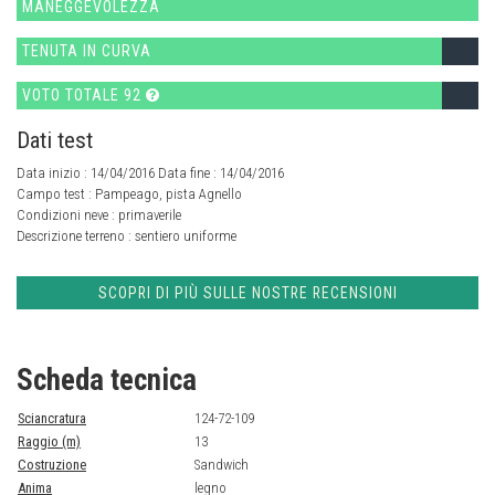
MANEGGEVOLEZZA
TENUTA IN CURVA
VOTO TOTALE 92
Dati test
Data inizio : 14/04/2016 Data fine : 14/04/2016
Campo test :
Pampeago, pista Agnello
Condizioni neve :
primaverile
Descrizione terreno :
sentiero uniforme
SCOPRI DI PIÙ SULLE NOSTRE RECENSIONI
Scheda tecnica
Sciancratura
124-72-109
Raggio (m)
13
Costruzione
Sandwich
Anima
legno