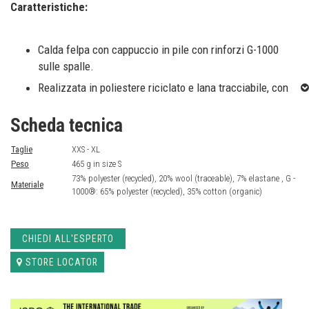
Caratteristiche:
Calda felpa con cappuccio in pile con rinforzi G-1000
sulle spalle.
Realizzata in poliestere riciclato e lana tracciabile, con
un esterno a maglia piatta a basso attrito e un interno
con finitura spazzolata.
Scheda tecnica
Perfetta come strato intermedio isolante e traspirante
Taglie
XXS - XL
per le attività di tutto l'anno.
Peso
465 g in size S
Cappuccio aderente.
73% polyester (recycled), 20% wool (traceable), 7% elastane , G -
Materiale
1000®: 65% polyester (recycled), 35% cotton (organic)
Tasca verticale sul petto con cerniera.
Due tasche per le mani con cerniera.
CHIEDI ALL'ESPERTO
STORE LOCATOR