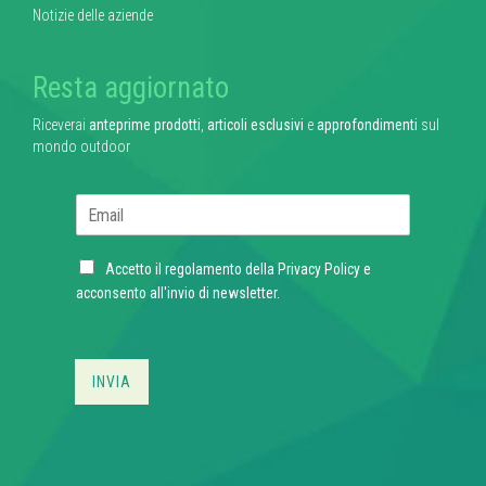
Notizie delle aziende
Resta aggiornato
Riceverai
anteprime prodotti
,
articoli esclusivi
e
approfondimenti
sul
mondo outdoor
E
m
a
C
i
Accetto il regolamento della
Privacy Policy
e
h
l
acconsento all'invio di newsletter.
e
*
c
k
b
INVIA
o
x
e
s
*