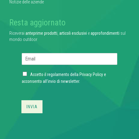
Notizie delle aziende
Resta aggiornato
Riceverai
anteprime prodotti
,
articoli esclusivi
e
approfondimenti
sul
mondo outdoor
E
m
a
C
i
Accetto il regolamento della
Privacy Policy
e
h
l
acconsento all'invio di newsletter.
e
*
c
k
b
INVIA
o
x
e
s
*