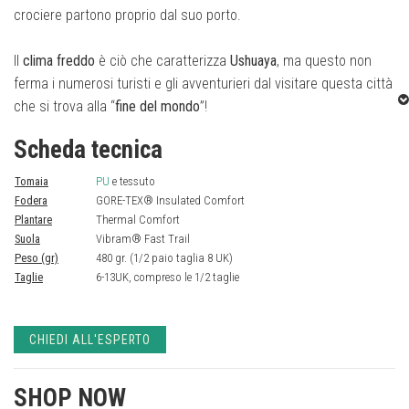
crociere partono proprio dal suo porto.
Il
clima freddo
è ciò che caratterizza
Ushuaya
, ma questo non
ferma i numerosi turisti e gli avventurieri dal visitare questa città
che si trova alla “
fine del mondo
”!
Scheda tecnica
Ideale per chi vuole un
grande sostegno, leggerezza e prestazioni
eccellenti
in una varietà di condizioni climatiche, il
nuovo Ushuaya
Tomaia
PU
e tessuto
GTX® è uno scarpone versatile
e
impermeabile
con un design dal
Fodera
GORE-TEX® Insulated Comfort
taglio mid
per una migliore protezione della caviglia.
Plantare
Thermal Comfort
Suola
Vibram® Fast Trail
Peso (gr)
480 gr. (1/2 paio taglia 8 UK)
Questo stivale, dotato di
maggiore spazio in punta
per aumentare
Taglie
6-13UK, compreso le 1/2 taglie
il comfort presenta un sistema di
bloccaggio del tallone
–
tecnologia Heel Lock
– per aumentare la
stabilità
e prevenire la
formazione di vesciche e una
fodera GORE-TEX®
Insulated
CHIEDI ALL'ESPERTO
Comfort
per avere
protezione e comfort con temperature fredde
.
SHOP NOW
Due strati di
EVA
nell'intersuola
offrono eccezionale assorbimento