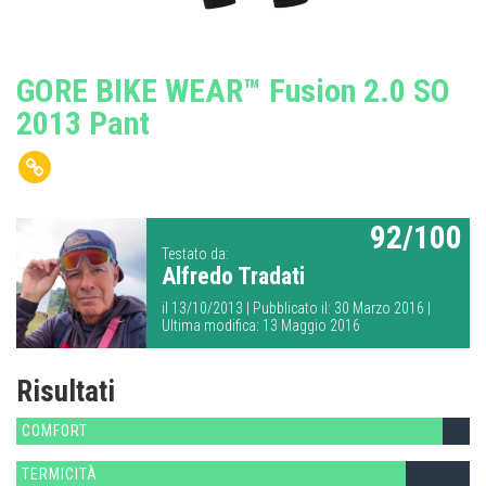
GORE BIKE WEAR™ Fusion 2.0 SO
2013 Pant
92/100
Testato da:
Alfredo Tradati
il 13/10/2013 | Pubblicato il: 30 Marzo 2016 |
Ultima modifica: 13 Maggio 2016
Risultati
COMFORT
TERMICITÀ