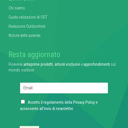
Chi siamo
Guida valutazioni di ODT
Redazione Outdoortest
Notizie delle aziende
Resta aggiornato
Riceverai
anteprime prodotti
,
articoli esclusivi
e
approfondimenti
sul
mondo outdoor
E
m
a
C
i
Accetto il regolamento della
Privacy Policy
e
h
l
acconsento all'invio di newsletter.
e
*
c
k