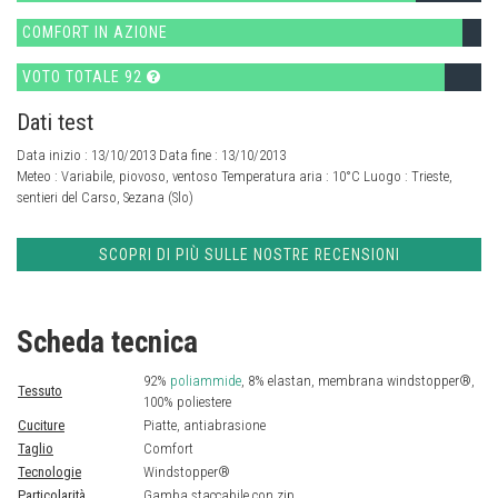
COMFORT IN AZIONE
VOTO TOTALE 92
Dati test
Data inizio : 13/10/2013 Data fine : 13/10/2013
Meteo :
Variabile, piovoso, ventoso
Temperatura aria :
10°C
Luogo :
Trieste,
sentieri del Carso, Sezana (Slo)
SCOPRI DI PIÙ SULLE NOSTRE RECENSIONI
Scheda tecnica
92%
poliammide
, 8% elastan, membrana windstopper®,
Tessuto
100% poliestere
Cuciture
Piatte, antiabrasione
Taglio
Comfort
Tecnologie
Windstopper®
Particolarità
Gamba staccabile con zip