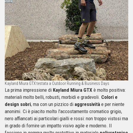
Kayland Miura GTX testata a Outdoor Running & Business Days
La prima impressione di
Kayland Miura GTX
è molto positiva:
materiali molto belli, robusti, morbidi e gradevoli.
Colori e
design sobri
, ma con un pizzico di
aggressività
e per niente
anonimi. Ci è piacito molto l'accostamento cromatico grigio,
nero affiancati ai particolari gialli e rossi: non troppo vistosi ma
in grado di fornire un impatto visivo agile e moderno. Il
fascione in gomma molto protettivo in materiale
poliuretanico