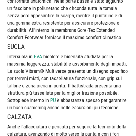
conformità anatomica. Nella parte bassa è stato aggiunto
un fascione in poliuretano che circonda tutta la tomaia
senza però appesantire la scarpa, mentre il puntalino è di
una gomma extra resistente per assicurare protezione e
durabilità. All’interno la membrana Gore-Tex Extended
Comfort Footwear fornisce il massimo comfort climatico.
SUOLA
Intersuola in
EVA
bicolore e bidensità studiata per la
massima leggerezza, stabilità e assorbimento degli impatti.
La suola Vibram® Multiverse presenta un disegno specifico
per terreni misti, con tassellatura funzionale, con grip sul
tallone e zona piena in punta. Il battistrada presenta una
struttura più tassellata per la miglior trazione possibile.
Sottopiede interno in
PU
è abbastanza spesso per garantire
un buon cushioning anche nelle escursioni più tecniche.
CALZATA
Anche l'allacciatura è pensata per seguire la tecnicità della
calzatura, avanzando di molto verso la punta e con i fori