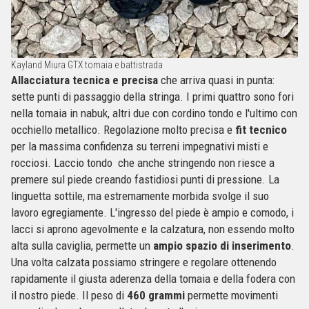
Kayland Miura GTX tomaia e battistrada
Allacciatura tecnica e precisa
che arriva quasi in punta:
sette punti di passaggio della stringa. I primi quattro sono fori
nella tomaia in nabuk, altri due con cordino tondo e l'ultimo con
occhiello metallico. Regolazione molto precisa e
fit tecnico
per la massima confidenza su terreni impegnativi misti e
rocciosi. Laccio tondo che anche stringendo non riesce a
premere sul piede creando fastidiosi punti di pressione. La
linguetta sottile, ma estremamente morbida svolge il suo
lavoro egregiamente. L'ingresso del piede è ampio e comodo, i
lacci si aprono agevolmente e la calzatura, non essendo molto
alta sulla caviglia, permette un
ampio spazio di inserimento
.
Una volta calzata possiamo stringere e regolare ottenendo
rapidamente il giusta aderenza della tomaia e della fodera con
il nostro piede. Il peso di
460 grammi
permette movimenti