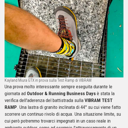
Kayland Miura GTX in prova sulla Test Ramp di VIBRAM
Una prova molto interessante sempre eseguita durante le
giornata ad
Outdoor & Running Business Days
è stata la
verifica dell'aderenza del battistrada sulla
VIBRAM TEST
RAMP
. Una lastra di granito inclinata di 44° su cui viene fatto
scorrere un continuo rivolo di acqua. Una situazione limite, su
cui però potremmo trovarci impegnati in un caso reale in
ambiente outdoor, come ad esempio l'attraversamento di un