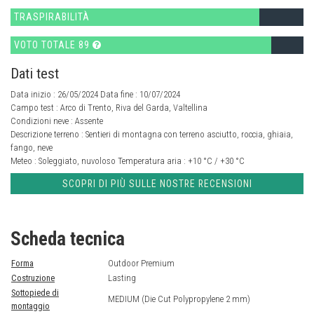
TRASPIRABILITÀ
VOTO TOTALE 89
Dati test
Data inizio : 26/05/2024 Data fine : 10/07/2024
Campo test :
Arco di Trento, Riva del Garda, Valtellina
Condizioni neve :
Assente
Descrizione terreno :
Sentieri di montagna con terreno asciutto, roccia, ghiaia,
fango, neve
Meteo :
Soleggiato, nuvoloso
Temperatura aria :
+10 °C / +30 °C
SCOPRI DI PIÙ SULLE NOSTRE RECENSIONI
Scheda tecnica
Forma
Outdoor Premium
Costruzione
Lasting
Sottopiede di
MEDIUM (Die Cut Polypropylene 2 mm)
montaggio