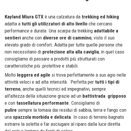
Kayland Miura GTX
è una calzatura da
trekking ed hiking
adatta a
tutti gli utilizzatori di alto livello
che cercano
performance e durata. Una scarpa da trekking
adattabile a
sentieri
anche con
diverse ore di cammino
, visto il suo
elevato grado di comfort. Adatta per tutte quelle persone che
non necessitano di
protezione alta alla caviglia
, in quel caso
consigliamo di passare a prodotti più strutturati con
caratteristiche più protettive e stabili.
Molto
leggera ed agile
si trova perfettamente a suo agio nelle
attività veloci e ad alta intensità. Perfetta per
tutti i tipi di
terreno
, anche quelli tecnici ed impegnativi, sempre
all'altezza della situazione grazie ad un
battistrada gripposo
e con
tassellatura performante
. Consigliamo di
pulire
sempre la tomaia dai residui di sabbia, terra e fango con
una
spazzola morbida e delicata
. In caso di terreno bagnato
estrarre la soletta e far asciugare al riparo dalla luce diretta
del sole e lontano da fonti di calore.