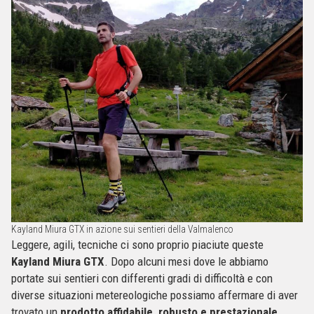
Kayland Miura GTX in azione sui sentieri della Valmalenco
Leggere, agili, tecniche ci sono proprio piaciute queste
Kayland Miura GTX
. Dopo alcuni mesi dove le abbiamo
portate sui sentieri con differenti gradi di difficoltà e con
diverse situazioni metereologiche possiamo affermare di aver
trovato un
prodotto affidabile, robusto e prestazionale
.