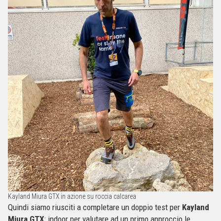
Kayland Miura GTX in azione su roccia calcarea
Quindi siamo riusciti a completare un doppio test per
Kayland
Miura GTX
: indoor per valutare ad un primo approccio le