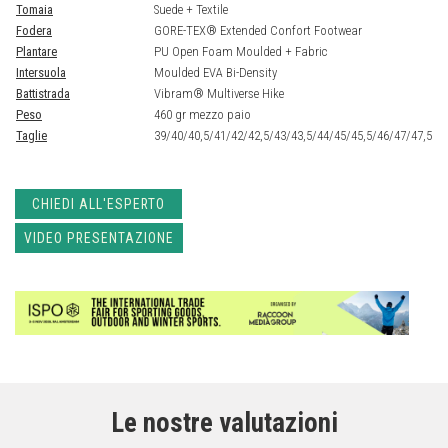
Tomaia
Suede + Textile
Fodera
GORE-TEX® Extended Confort Footwear
Plantare
PU Open Foam Moulded + Fabric
Intersuola
Moulded EVA Bi-Density
Battistrada
Vibram® Multiverse Hike
Peso
460 gr mezzo paio
Taglie
39/40/40,5/41/42/42,5/43/43,5/44/45/45,5/46/47/47,5
CHIEDI ALL'ESPERTO
VIDEO PRESENTAZIONE
Le nostre valutazioni