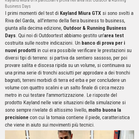
Kayland Miura GTX particolari e prova nell'area test Outdoor & Running
Business Days
I primi momenti del test di
Kayland Miura GTX
si sono svolti a
Riva del Garda, all'interno della fiera business to business,
giunta alla decima edizione,
Outdoor & Running Business
Days
. Qui noi di Outdoortest abbiamo gestito un'
area test
costruita sulle nostre indicazioni. Un
banco di prova per i
nuovi prodotti
in cui era possibile verificare le prestazioni su
diversi tipi di terreno: si partiva da sentiero sassoso, per poi
provare salita e discesa ripida su un volume, si continuava su
una prima serie di tronchi asciutti per approdare a dei tronchi
bagnati, terreni morbidi di terra ed erba e per concludere un
volume con quattro scalini e un salto finale di circa mezzo
metro in cui testare l'ammortizzazione. Le risposte del
prodotto Kayland nelle varie situazioni della simulazione si
sono sempre rivelate di altissimo livello,
molto buona la
precisione
con cui la tomaia contiene il piede, caratteristica
che viene in aiuto sui movimenti più tecnici.