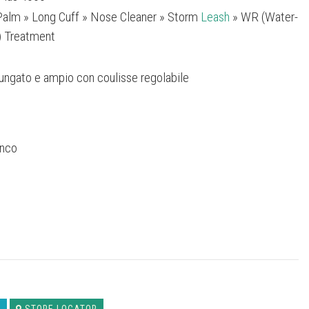
Palm » Long Cuff » Nose Cleaner » Storm
Leash
» WR (Water-
t) Treatment
lungato e ampio con coulisse regolabile
anco
S
STORE LOCATOR