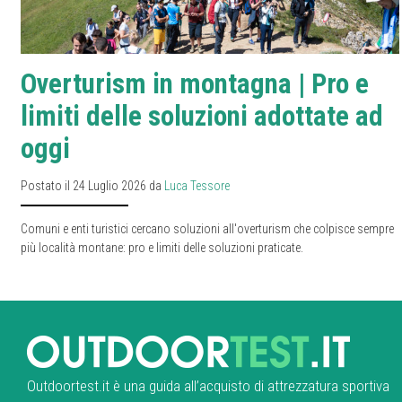
Overturism in montagna | Pro e
limiti delle soluzioni adottate ad
oggi
Postato il 24 Luglio 2026 da
Luca Tessore
Comuni e enti turistici cercano soluzioni all'overturism che colpisce sempre
più località montane: pro e limiti delle soluzioni praticate.
Outdoortest.it è una guida all’acquisto di attrezzatura sportiva