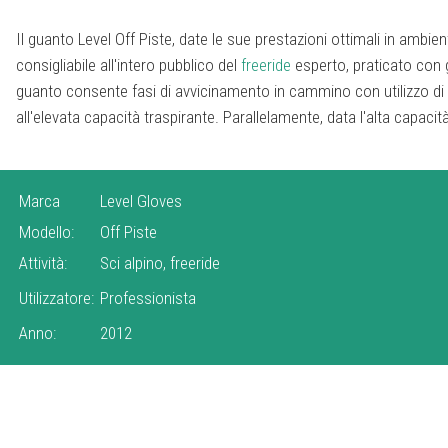
Il guanto Level Off Piste, date le sue prestazioni ottimali in ambi
consigliabile all'intero pubblico del
freeride
esperto, praticato con g
guanto consente fasi di avvicinamento in cammino con utilizzo di b
all'elevata capacità traspirante. Parallelamente, data l'alta capacit
Marca
Level Gloves
Modello:
Off Piste
Attività:
Sci alpino, freeride
Utilizzatore:
Professionista
Anno:
2012