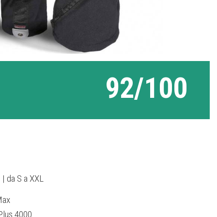
92/100
 | da S a XXL
Max
Plus 4000