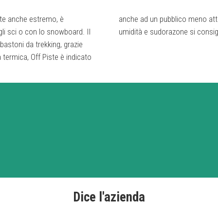
ente anche estremo, è
anche ad un pubblico meno attiv
li sci o con lo snowboard. Il
umidità e sudorazone si consigli
astoni da trekking, grazie
à termica, Off Piste è indicato
Dice l'azienda