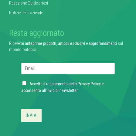
Redazione Outdoortest
Notizie delle aziende
Resta aggiornato
Riceverai
anteprime prodotti
,
articoli esclusivi
e
approfondimenti
sul
mondo outdoor
E
m
a
C
i
Accetto il regolamento della
Privacy Policy
e
h
l
acconsento all'invio di newsletter.
e
*
c
k
b
INVIA
o
x
e