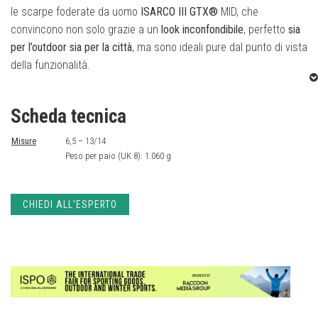
le scarpe foderate da uomo
ISARCO III GTX®
MID, che
convincono non solo grazie a un
look inconfondibile
, perfetto
sia
per l’outdoor sia per la città
, ma sono ideali pure dal punto di vista
della funzionalità.
Chi ama camminare in tutta libertà anche nelle giornate
Scheda tecnica
autunnali umide e fredde, non rimarrà deluso dalla versatilità
e dal look casual decisamente attuale. La
suola
a iniezione
Misure
6,5 – 13/14
assicura il
massimo comfort e un grip ideale su ogni tipo di
Peso per paio (UK 8): 1.060 g
terreno
, garantendo una calzata sempre perfetta.
CHIEDI ALL'ESPERTO
Quando le temperature scendono sotto zero, la
fodera
traspirante in GTX® Partelana
mantiene i piedi caldi e li protegge
dalle condizioni atmosferiche più avverse.
Anche grazie al
materiale esterno particolarmente resistente, in
robusta pelle scamosciata, nabuk o in tela cerata
, questi moderni
stivali invernali sono la calzatura ideale da indossare nella vita di