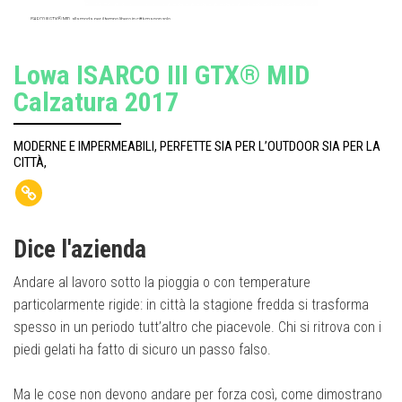
ISARCO III GTX® MID, alla moda, per il tempo libero in città ma non solo
Lowa ISARCO III GTX® MID
Calzatura 2017
MODERNE E IMPERMEABILI, PERFETTE SIA PER L’OUTDOOR SIA PER LA
CITTÀ,
Dice l'azienda
Andare al lavoro sotto la pioggia o con temperature
particolarmente rigide: in città la stagione fredda si trasforma
spesso in un periodo tutt’altro che piacevole. Chi si ritrova con i
piedi gelati ha fatto di sicuro un passo falso.
Ma le cose non devono andare per forza così, come dimostrano