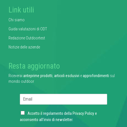
Link utili
Chi siamo
Guida valutazioni di ODT
Redazione Outdoortest
Notizie delle aziende
Resta aggiornato
Riceverai
anteprime prodotti
,
articoli esclusivi
e
approfondimenti
sul
mondo outdoor
E
m
a
C
i
Accetto il regolamento della
Privacy Policy
e
h
l
acconsento all'invio di newsletter.
e
*