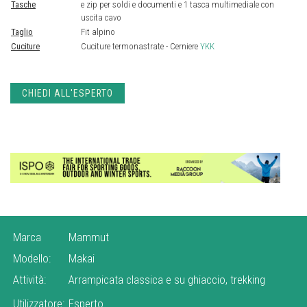
Tasche
e zip per soldi e documenti e 1 tasca multimediale con
uscita cavo
Taglio
Fit alpino
Cuciture
Cuciture termonastrate - Cerniere
YKK
CHIEDI ALL'ESPERTO
Marca
Mammut
Modello:
Makai
Attività:
Arrampicata classica e su ghiaccio, trekking
Utilizzatore:
Esperto