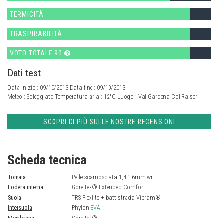
TERMICITÀ
TRASPIRABILITÀ
VOTO TOTALE 90
Dati test
Data inizio : 09/10/2013 Data fine : 09/10/2013
Meteo :
Soleggiato
Temperatura aria :
12°C
Luogo :
Val Gardena Col Raiser
SCOPRI DI PIÙ SULLE NOSTRE RECENSIONI
Scheda tecnica
Tomaia
Pelle scamosciata 1,4-1,6mm wr
Fodera interna
Gore-tex® Extended Comfort
Suola
TRS Flexlite + battistrada Vibram®
Intersuola
Phylon
EVA
Membrana
Gore-tex®