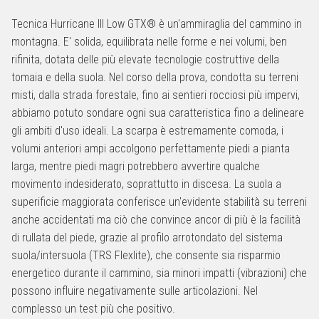
Tecnica Hurricane III Low GTX® è un'ammiraglia del cammino in
montagna. E' solida, equilibrata nelle forme e nei volumi, ben
rifinita, dotata delle più elevate tecnologie costruttive della
tomaia e della suola. Nel corso della prova, condotta su terreni
misti, dalla strada forestale, fino ai sentieri rocciosi più impervi,
abbiamo potuto sondare ogni sua caratteristica fino a delineare
gli ambiti d'uso ideali. La scarpa è estremamente comoda, i
volumi anteriori ampi accolgono perfettamente piedi a pianta
larga, mentre piedi magri potrebbero avvertire qualche
movimento indesiderato, soprattutto in discesa. La suola a
superificie maggiorata conferisce un'evidente stabilità su terreni
anche accidentati ma ciò che convince ancor di più è la facilità
di rullata del piede, grazie al profilo arrotondato del sistema
suola/intersuola (TRS Flexlite), che consente sia risparmio
energetico durante il cammino, sia minori impatti (vibrazioni) che
possono influire negativamente sulle articolazioni. Nel
complesso un test più che positivo.