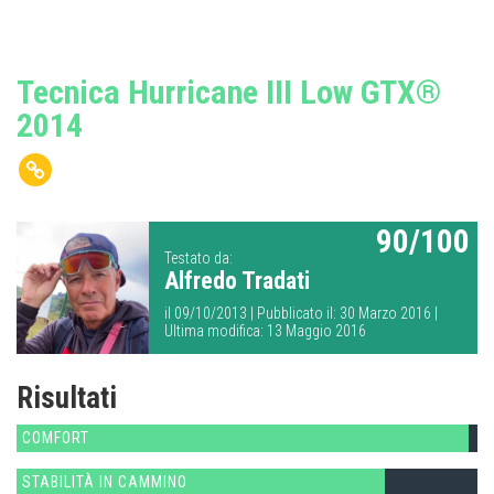
Tecnica Hurricane III Low GTX®
2014
90/100
Testato da:
Alfredo Tradati
il 09/10/2013 | Pubblicato il: 30 Marzo 2016 |
Ultima modifica: 13 Maggio 2016
Risultati
COMFORT
STABILITÀ IN CAMMINO