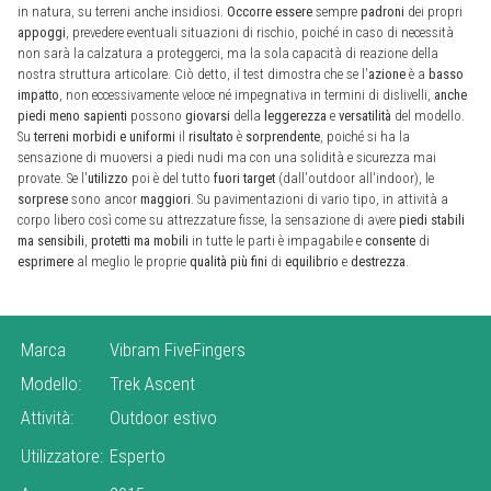
in natura, su terreni anche insidiosi.
Occorre
essere
sempre
padroni
dei propri
appoggi
, prevedere eventuali situazioni di rischio, poiché in caso di necessità
non sarà la calzatura a proteggerci, ma la sola capacità di reazione della
nostra struttura articolare. Ciò detto, il test dimostra che se l'
azione
è a
basso
impatto
, non eccessivamente veloce né impegnativa in termini di dislivelli,
anche
piedi meno sapienti
possono
giovarsi
della
leggerezza
e
versatilità
del modello.
Su
terreni morbidi e uniformi
il
risultato
è
sorprendente
, poiché si ha la
sensazione di muoversi a piedi nudi ma con una solidità e sicurezza mai
provate. Se l'
utilizzo
poi è del tutto
fuori target
(dall'outdoor all'indoor), le
sorprese
sono ancor
maggiori
. Su pavimentazioni di vario tipo, in attività a
corpo libero così come su attrezzature fisse, la sensazione di avere
piedi stabili
ma sensibili
,
protetti ma mobili
in tutte le parti è impagabile e
consente
di
esprimere
al meglio le proprie
qualità più fini
di
equilibrio
e
destrezza
.
Marca
Vibram FiveFingers
Modello:
Trek Ascent
Attività:
Outdoor estivo
Utilizzatore:
Esperto