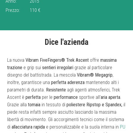
Anno:
2015
Prezzo:
110 €
Dice l'azienda
La nuova
Vibram FiveFingers® Trek Ascent
offre
massima
trazione
e grip sui
sentieri irregolari
grazie al particolare
disegno del battistrada. La mescola
Vibram® Megagrip
,
inoltre, garantisce una
perfetta aderenza
mantenendo alti i
parametri di durata.
Resistente
agli agenti atmosferici, Trek
Ascent è
perfetta
per le
performance
sportive all’
aria aperta
.
Grazie alla
tomaia
in tessuto di
poliestere Ripstop e Spandex,
il
piede resta infatti sempre asciutto lasciando la massima
libertà di movimento. Gli accorgimenti tecnici come il sistema
di
allacciatura rapida
e personalizzabile e la suola interna in
PU