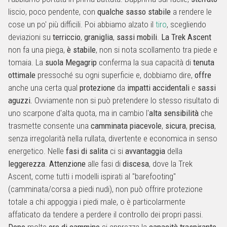
liscio, poco pendente, con
qualche sasso stabile
a rendere le
cose un po' più difficili. Poi abbiamo alzato il
tiro
, scegliendo
deviazioni su
terriccio
,
graniglia
,
sassi mobili
.
La Trek Ascent
non fa una piega,
è stabile
, non si nota scollamento tra piede e
tomaia. La
suola Megagrip
conferma la sua capacità di
tenuta
ottimale
pressoché su ogni superficie e, dobbiamo dire,
offre
anche una certa qual
protezione
da
impatti accidentali
e
sassi
aguzzi.
Ovviamente non si può pretendere lo stesso risultato di
uno scarpone d'alta quota, ma in cambio l'
alta sensibilità
che
trasmette consente una
camminata piacevole
,
sicura
,
precisa
,
senza irregolarità nella rullata, divertente e economica in senso
energetico. Nelle
fasi di salita
ci si
avvantaggia
della
leggerezza
.
Attenzione
alle fasi di
discesa
, dove la Trek
Ascent, come tutti i modelli ispirati al "barefooting"
(camminata/corsa a piedi nudi), non può offrire protezione
totale a chi appoggia i piedi male, o è particolarmente
affaticato da tendere a perdere il controllo dei propri passi.
Dopo
molte
ore di cammino
si apprezza la
capacità traspirante