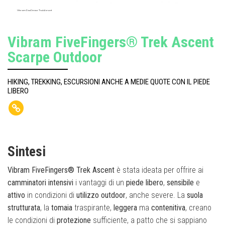
Vibram FiveFinger Trek Ascent
Vibram FiveFingers® Trek Ascent
Scarpe Outdoor
HIKING, TREKKING, ESCURSIONI ANCHE A MEDIE QUOTE CON IL PIEDE
LIBERO
Sintesi
Vibram FiveFingers® Trek Ascent
è stata ideata per offrire ai
camminatori intensivi
i vantaggi di un
piede libero
,
sensibile
e
attivo
in condizioni di
utilizzo outdoor
, anche severe. La
suola
strutturata
, la
tomaia
traspirante,
leggera
ma
contenitiva
, creano
le condizioni di
protezione
sufficiente, a patto che si sappiano