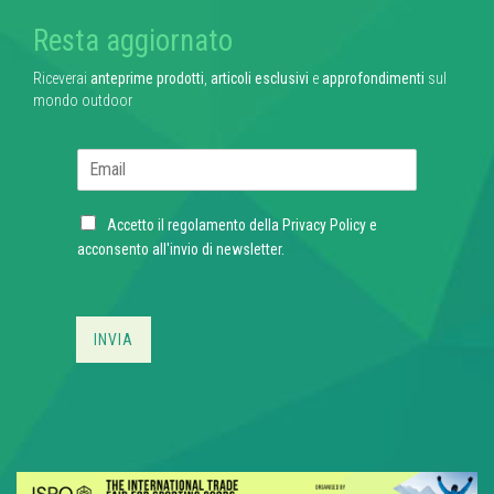
Resta aggiornato
Riceverai
anteprime prodotti
,
articoli esclusivi
e
approfondimenti
sul
mondo outdoor
E
m
a
C
i
Accetto il regolamento della
Privacy Policy
e
h
l
acconsento all'invio di newsletter.
e
*
c
k
b
INVIA
o
x
e
s
*