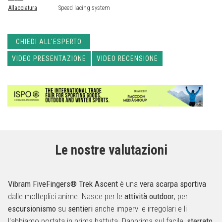
Allacciatura
Speed lacing system
CHIEDI ALL'ESPERTO
VIDEO PRESENTAZIONE
VIDEO RECENSIONE
Le nostre valutazioni
Vibram FiveFingers® Trek Ascent
è una
vera scarpa sportiva
dalle molteplici anime. Nasce per le
attività outdoor
, per
escursionismo
su
sentieri
anche impervi e irregolari e li
l'abbiamo portata in prima battuta. Dapprima sul facile,
sterrato