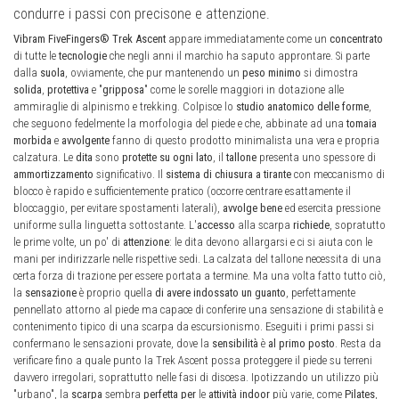
condurre i passi con precisone e attenzione.
Vibram FiveFingers® Trek Ascent
appare immediatamente come un
concentrato
di tutte le
tecnologie
che negli anni il marchio ha saputo approntare. Si parte
dalla
suola
, ovviamente, che pur mantenendo un
peso minimo
si dimostra
solida
,
protettiva
e "
gripposa
" come le sorelle maggiori in dotazione alle
ammiraglie di alpinismo e trekking. Colpisce lo
studio anatomico delle forme
,
che seguono fedelmente la morfologia del piede e che, abbinate ad una
tomaia
morbida
e
avvolgente
fanno di questo prodotto minimalista una vera e propria
calzatura. Le
dita
sono
protette
su ogni lato
, il
tallone
presenta uno spessore di
ammortizzamento
significativo. Il
sistema di chiusura a tirante
con meccanismo di
blocco è rapido e sufficientemente pratico (occorre centrare esattamente il
bloccaggio, per evitare spostamenti laterali),
avvolge bene
ed esercita pressione
uniforme sulla linguetta sottostante. L'
accesso
alla scarpa
richiede
, sopratutto
le prime volte, un po' di
attenzione
: le dita devono allargarsi e ci si aiuta con le
mani per indirizzarle nelle rispettive sedi. La calzata del tallone necessita di una
certa forza di trazione per essere portata a termine. Ma una volta fatto tutto ciò,
la
sensazione
è proprio quella
di avere indossato un guanto
, perfettamente
pennellato attorno al piede ma capace di conferire una sensazione di stabilità e
contenimento tipico di una scarpa da escursionismo. Eseguiti i primi passi si
confermano le sensazioni provate, dove la
sensibilità
è
al primo posto
. Resta da
verificare fino a quale punto la Trek Ascent possa proteggere il piede su terreni
davvero irregolari, soprattutto nelle fasi di discesa. Ipotizzando un utilizzo più
"urbano", la
scarpa
sembra
perfetta
per
le
attività indoor
più varie, come
Pilates
,