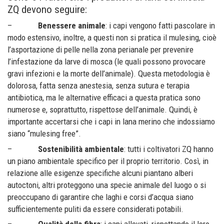
ZQ devono seguire:
–
Benessere animale
: i capi vengono fatti pascolare in
modo estensivo, inoltre, a questi non si pratica il mulesing, cioè
l’asportazione di pelle nella zona perianale per prevenire
l’infestazione da larve di mosca (le quali possono provocare
gravi infezioni e la morte dell’animale). Questa metodologia è
dolorosa, fatta senza anestesia, senza sutura e terapia
antibiotica, ma le alternative efficaci a questa pratica sono
numerose e, soprattutto, rispettose dell’animale. Quindi, è
importante accertarsi che i capi in lana merino che indossiamo
siano “mulesing free”.
–
Sostenibilità ambientale
: tutti i coltivatori ZQ hanno
un piano ambientale specifico per il proprio territorio. Così, in
relazione alle esigenze specifiche alcuni piantano alberi
autoctoni, altri proteggono una specie animale del luogo o si
preoccupano di garantire che laghi e corsi d’acqua siano
sufficientemente puliti da essere considerati potabili.
–
Qualità della fibra
: i capi allevati, rispettando il loro