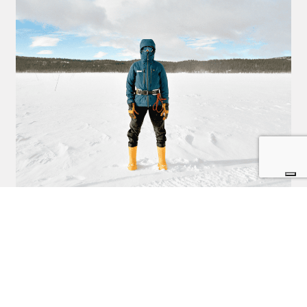
Sostenibilità, durabilità e CSR: Fjällräven presenta
i dati 2023
Postato il 31 Luglio 2024 da
Luca Tessore
L'azienda Fjällräven condivide in maniera trasparente i risultati raggiunti
in ambito di sostenibilità e fa il punto sui prossimi obbiettivi.