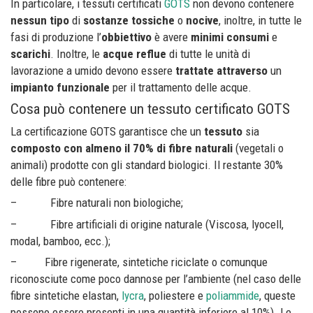
In particolare, i tessuti certificati
GOTS
non devono contenere
nessun tipo
di
sostanze tossiche
o
nocive
, inoltre, in tutte le
fasi di produzione l’
obbiettivo
è avere
minimi consumi
e
scarichi
. Inoltre, le
acque reflue
di tutte le unità di
lavorazione a umido devono essere
trattate attraverso
un
impianto funzionale
per il trattamento delle acque.
Cosa può contenere un tessuto certificato GOTS
La certificazione GOTS garantisce che un
tessuto
sia
composto
con almeno il
70%
di fibre naturali
(vegetali o
animali) prodotte con gli standard biologici. Il restante 30%
delle fibre può contenere:
– Fibre naturali non biologiche;
– Fibre artificiali di origine naturale (Viscosa, lyocell,
modal, bamboo, ecc.);
– Fibre rigenerate, sintetiche riciclate o comunque
riconosciute come poco dannose per l’ambiente (nel caso delle
fibre sintetiche elastan,
lycra
, poliestere e
poliammide
, queste
possono essere presenti in una quantità inferiore al 10%). Le