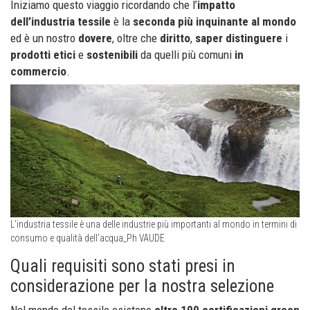
Iniziamo questo viaggio ricordando che l’
impatto
dell’industria tessile
è la
seconda più inquinante al mondo
ed è un nostro
dovere
, oltre che
diritto
,
saper distinguere
i
prodotti etici
e
sostenibili
da quelli più comuni
in
commercio
.
L’industria tessile è una delle industrie più importanti al mondo in termini di
consumo e qualità dell’acqua_Ph VAUDE
Quali requisiti sono stati presi in
considerazione per la nostra selezione
Nel mondo del tessile esistono
oltre 100 certificazioni green