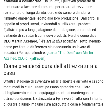
chiamati a collaborare
. Da un lato, Fjällräven promette di
continuare a lavorare duramente per creare attrezzature
resistenti e di lunga durata, cercando sempre di ridurre
l’impatto ambientale legato alla loro produzione. Dall’altro, si
appella ai propri utenti, invitandoli a utilizzare i prodotti
Fjällräven più a lungo, stagione dopo stagione, curandoli ed
evitando di sostituirli con nuovi prodotti. Perché come dice il
CEO Martin Axelhed
, “
We are in this together
”, sottolineando
come per fare la differenza sia necessario un lavoro di
squadra (Per approfondire,
guarda “The Deal” con Martin
Axelhed, CEO di Fjällräven
).
Come prendersi cura dell’attrezzatura a
casa
Un’altra stagione di avventure all’aria aperta è arrivata e ci sono
molti modi in cui gli utenti possono garantire che il loro
abbigliamento e il loro equipaggiamento si mantengano in
ottime condizioni. L’attrezzatura Fjällräven è fatta con l’intento
di durare a lungo, ma una cura adeguata a casa è fondamentale