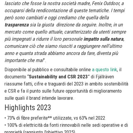
lasciato che fosse la nostra società madre, Fenix Outdoor, a
occuparsi della rendicontazione di queste tematiche. I tempi
però sono cambiati e oggi crediamo che quella della
trasparenza
sia la giusta direzione da seguire. Inoltre, in un
mercato come quello attuale, caratterizzato da utenti sempre
più impegnati a ridurre il loro personale
impatto sulla natura
,
comunicare ciò che siamo riusciti a raggiungere nell’ultimo
anno e quanta strada abbiamo ancora da fare, diventa più
importante che mai
”.
Disponibile al pubblico e consultabile online
a questo link
, il
documento “
Sustainability and CSR 2023
” di Fjällräven
riassume fatti, cifre e traguardi del 2023 in ambito sostenibilità
e CSR e fa il punto sulle future opportunità di miglioramento
sulle quali il brand intende lavorare.
Highlights 2023
• 73% di fibre preferite** utilizzate, vs 63% nel 2022
• 100% di elettricità da fonti rinnovabili nelle sedi operative e di
proprietà (raggiunto l’obiettivo 2025)