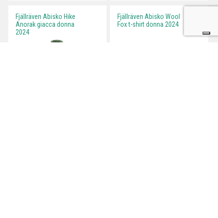
Fjällräven Abisko Hike
Fjällräven Abisko Wool
Anorak giacca donna
Fox t-shirt donna 2024
2024
Outdoortest.it è una guida all’acquisto di attrezzatura sportiva per
l’outdoor che nasce dall’esperienza di professionisti del mondo dello
sport.