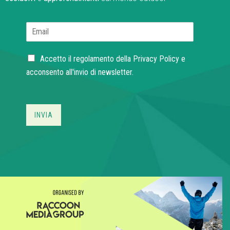
E
m
a
C
i
Accetto il regolamento della
Privacy Policy
e
h
l
acconsento all'invio di newsletter.
e
*
c
k
b
INVIA
o
x
e
s
*