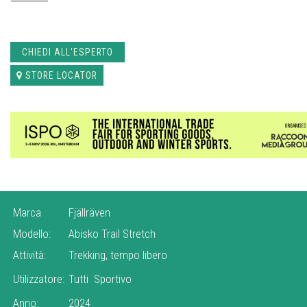
CHIEDI ALL'ESPERTO
STORE LOCATOR
Marca
Fjällräven
Modello:
Abisko Trail Stretch
Attività:
Trekking, tempo libero
Utilizzatore:
Tutti
Sportivo
Anno:
2024