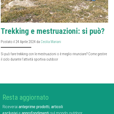
Trekking e mestruazioni: si può?
Postato il 24 Aprile 2024 da
Cecilia Mariani
Si può fare trekking con le mestruazioni o è meglio rinunciare? Come gestire
il ciclo durante l’attività sportiva outdoor
Resta aggiornato
Riceverai
anteprime prodotti
,
articoli
esclusivi
e
approfondimenti
sul mondo outdoor