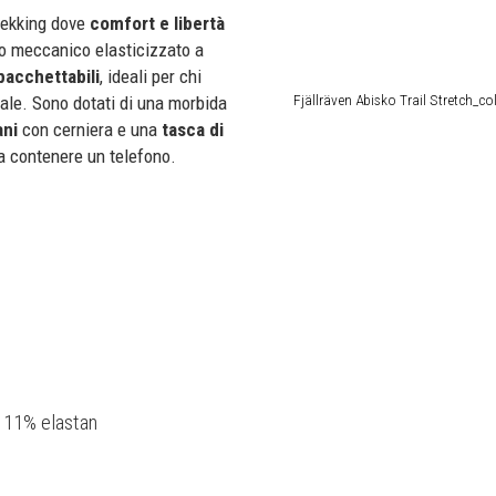
rekking dove
comfort e libertà
to meccanico elasticizzato a
pacchettabili
, ideali per chi
Fjällräven Abisko Trail Stretch_co
otale. Sono dotati di una morbida
ani
con cerniera e una
tasca di
a contenere un telefono.
, 11% elastan