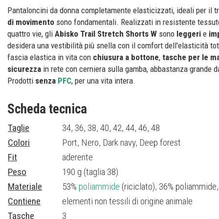
Pantaloncini da donna completamente elasticizzati, ideali per il t
di movimento
sono fondamentali. Realizzati in resistente tessu
quattro vie, gli
Abisko Trail Stretch Shorts W
sono
leggeri
e
im
desidera una vestibilità più snella con il comfort dell'elasticità t
fascia elastica in vita con
chiusura a bottone
,
tasche per le m
sicurezza
in rete con cerniera sulla gamba, abbastanza grande d
Prodotti
senza
PFC
, per una vita intera.
Scheda tecnica
Taglie
34, 36, 38, 40, 42, 44, 46, 48
Colori
Port, Nero, Dark navy, Deep forest
Fit
aderente
Peso
190 g (taglia 38)
Materiale
53%
poliammide
(riciclato), 36% poliammide
Contiene
elementi non tessili di origine animale
Tasche
3